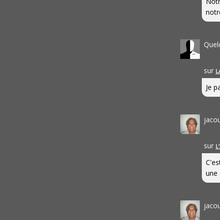
Notr
notr
Quel
sur
L
Je pa
jaco
sur
L
C'es
une 
jaco