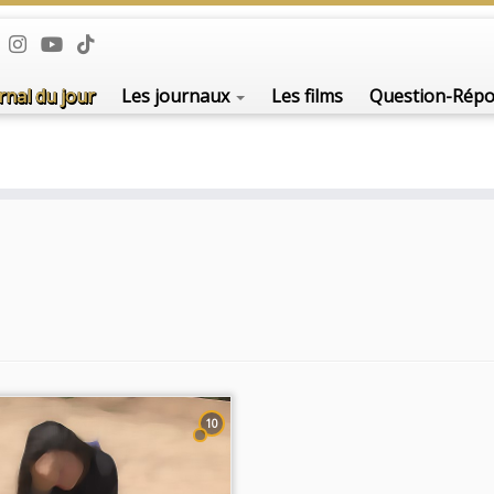
rnal du jour
Les journaux
Les films
Question-Rép
10