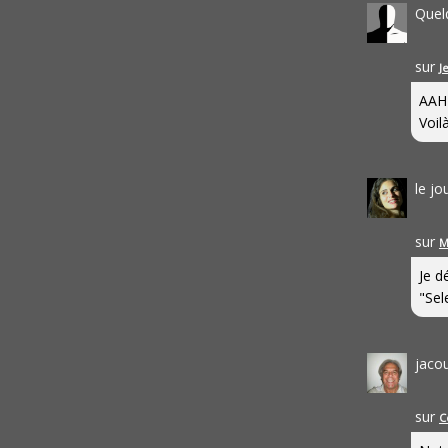
Quel
sur
J
AAH
Voilà
le j
sur
M
Je d
"Sel
jaco
sur
C