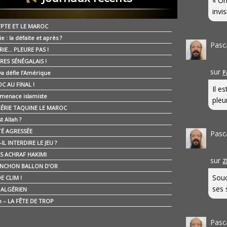
« On
invis
YPTE ET LE MAROC
ie : la défaite et après ?
Pasc
RIE… PLEURE PAS !
RES SÉNÉGALAIS !
sur
P
ya défie l’Amérique
C AU FINAL !
Il e
 menace islamiste
pleur
GÉRIE TAQUINE LE MAROC
t Allah ?
ÉTÉ AGRESSÉE
Pasc
IL INTERDIRE LE JEU ?
IS ACHRAF HAKIMI
sur
Z
NCHON BALLON D’OR
Souc
E CLIM !
ses 
É ALGÉRIEN
n – LA FÊTE DE TROP
Pasc