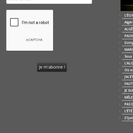
L’ÉG
Algér
ALGÉ
PAUV
Dziri
MARO
Sous
L’AL
Où es
J’AI 
FAUT-
JE SU
MÉLE
PAS D
L’ÉT
21jui