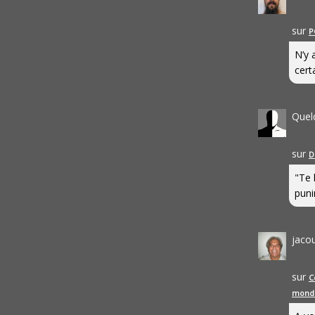
sur
P
N’y 
cert
Quel
sur
D
"Te 
punir
jaco
sur
C
mond