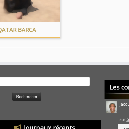
QATAR BARCA
cher :
Les co
jaco
sur
O
Journaux récents