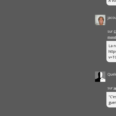
A vo
jaco
sur
C
mond
La n
http
v=T
Quel
sur
J
"C’e
guerr