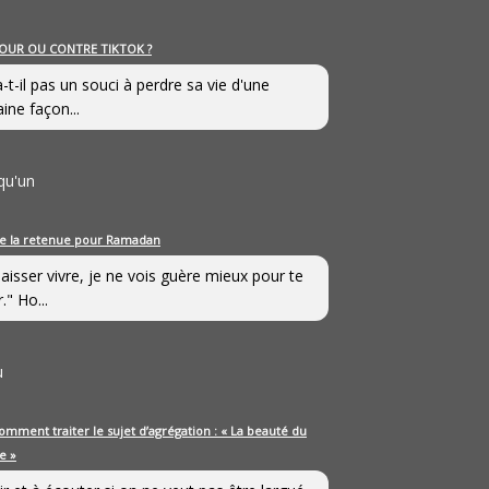
OUR OU CONTRE TIKTOK ?
a-t-il pas un souci à perdre sa vie d'une
aine façon...
qu'un
e la retenue pour Ramadan
laisser vivre, je ne vois guère mieux pour te
." Ho...
u
omment traiter le sujet d’agrégation : « La beauté du
e »