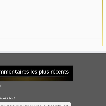
mmentaires les plus récents
u
ù est Allah ?