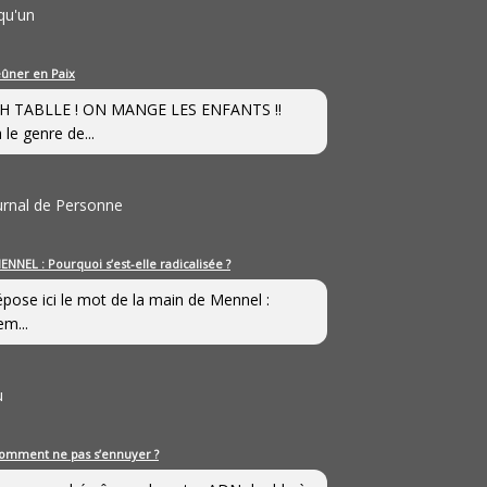
qu'un
eûner en Paix
H TABLLE ! ON MANGE LES ENFANTS !!
 le genre de...
ournal de Personne
ENNEL : Pourquoi s’est-elle radicalisée ?
épose ici le mot de la main de Mennel :
em...
u
omment ne pas s’ennuyer ?