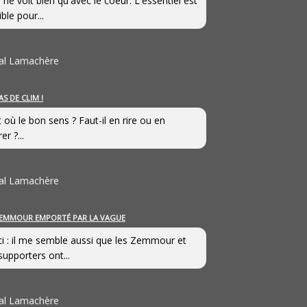
 ne voit bien qu'avec le coeur. L'essentiel est
ible pour...
al Lamachère
AS DE CLIM !
st où le bon sens ? Faut-il en rire ou en
er ?...
al Lamachère
EMMOUR EMPORTÉ PAR LA VAGUE
i : il me semble aussi que les Zemmour et
supporters ont...
al Lamachère