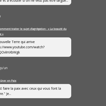
ir et à écouter si on ne veut pas être largué...
u
omment traiter le sujet d’agrégation : « La beauté du
e »
ouvelle Terre qui arrive
s://www.youtube.com/watch?
QOvlmXbWgk
qu'un
eûner en Paix
st faire la paix avec ceux qui vous font la
e." Je...