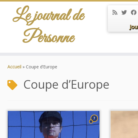
Le journal de
Jou
Personne
Passer
au
Accueil
»
Coupe d’Europe
contenu
Coupe d’Europe
7