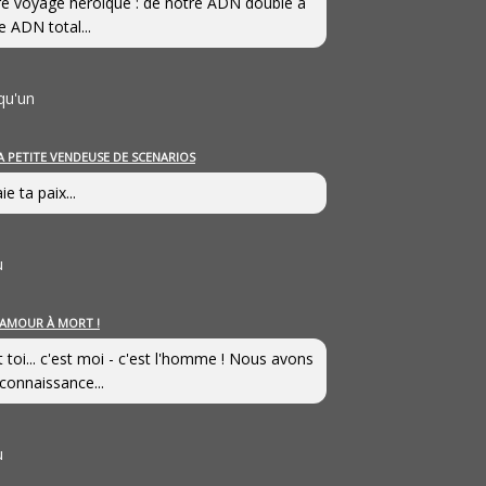
e voyage héroîque : de notre ADN double à
e ADN total...
qu'un
A PETITE VENDEUSE DE SCENARIOS
ie ta paix...
u
’AMOUR À MORT !
t toi... c'est moi - c'est l'homme ! Nous avons
connaissance...
u