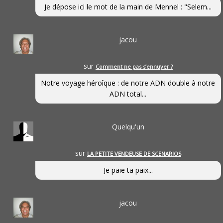
Je dépose ici le mot de la main de Mennel : "Selem...
jacou
sur
Comment ne pas s’ennuyer ?
Notre voyage héroîque : de notre ADN double à notre
ADN total...
Quelqu'un
sur
LA PETITE VENDEUSE DE SCENARIOS
Je paie ta paix...
jacou