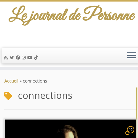
Le journal de Personne
Passer
au
Accueil
»
connections
contenu
connections
10