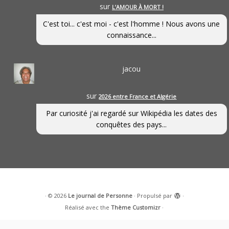
sur
L’AMOUR À MORT !
C'est toi... c'est moi - c'est l'homme ! Nous avons une
connaissance...
jacou
sur
2026 entre France et Algérie
Par curiosité j'ai regardé sur Wikipédia les dates des
conquêtes des pays...
·
© 2026
Le journal de Personne
·
Propulsé par
·
Réalisé avec the
Thème Customizr
·