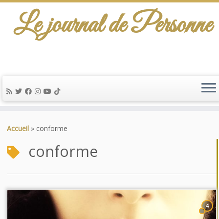
Le journal de Personne
Passer
au
Accueil
»
conforme
contenu
conforme
4