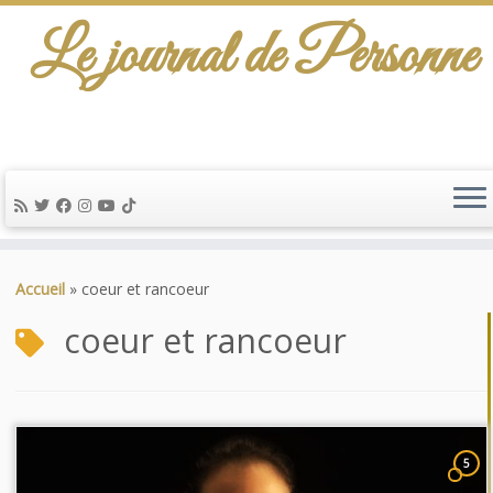
Le journal de Personne
Passer
au
Accueil
»
coeur et rancoeur
contenu
coeur et rancoeur
5