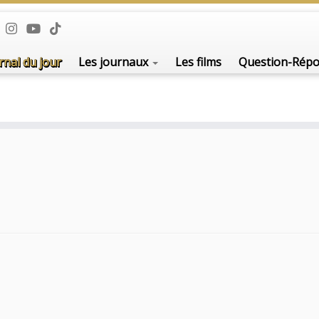
rnal du jour
Les journaux
Les films
Question-Rép