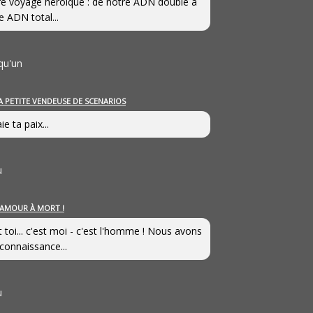
e voyage héroîque : de notre ADN double à
e ADN total...
qu'un
A PETITE VENDEUSE DE SCENARIOS
ie ta paix...
u
’AMOUR À MORT !
t toi... c'est moi - c'est l'homme ! Nous avons
connaissance...
u