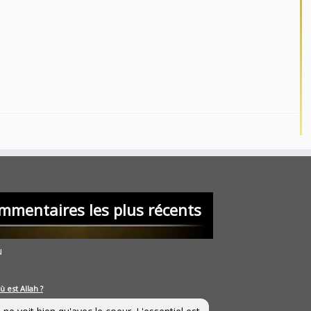
mmentaires les plus récents
u
ù est Allah ?