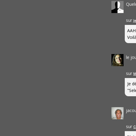
Quel
sur
J
AAH
Voilà
le j
sur
M
Je d
"Sel
jaco
sur
C