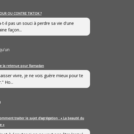
OUR OU CONTRE TIKTOK ?
a-t-il pas un souci à perdre sa vie d'une
aine façon...
qu'un
e la retenue pour Ramadan
laisser vivre, je ne vois guère mieux pour te
." Ho...
u
omment traiter le sujet d’agrégation : « La beauté du
e »