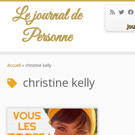
Le journal de
Jou
Personne
Passer
au
Accueil
»
christine kelly
contenu
christine kelly