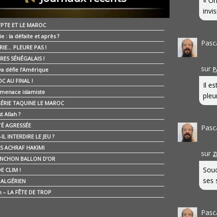
« On
invis
YPTE ET LE MAROC
ie : la défaite et après ?
Pasc
RIE… PLEURE PAS !
RES SÉNÉGALAIS !
sur
P
ya défie l’Amérique
C AU FINAL !
Il e
 menace islamiste
pleur
GÉRIE TAQUINE LE MAROC
t Allah ?
ÉTÉ AGRESSÉE
Pasc
IL INTERDIRE LE JEU ?
IS ACHRAF HAKIMI
sur
Z
NCHON BALLON D’OR
Souc
E CLIM !
ses 
É ALGÉRIEN
n – LA FÊTE DE TROP
Pasc