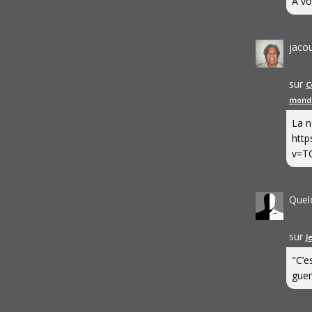
A vo
jaco
sur
C
mond
La n
http
v=T
Quel
sur
J
"C’e
guerr