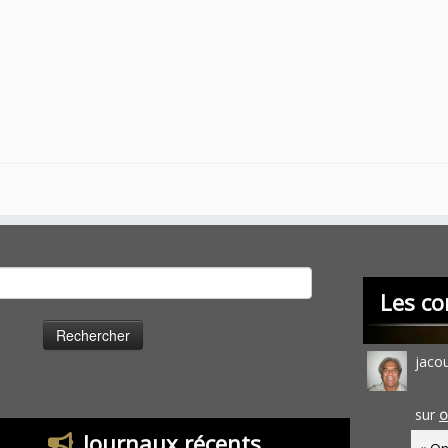
cher :
Les co
jaco
sur
O
Journaux récents