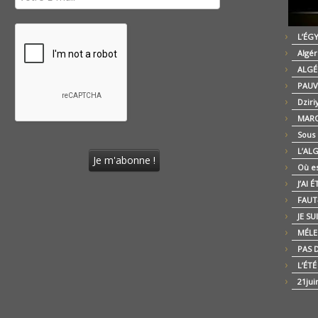
L’ÉG
Algér
ALGÉ
PAUV
Dziri
MARO
Sous
L’AL
Où es
J’AI 
FAUT-
JE SU
MÉLE
PAS D
L’ÉT
21jui