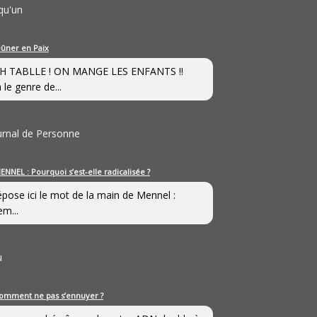
qu'un
eûner en Paix
H TABLLE ! ON MANGE LES ENFANTS !!
 le genre de...
ournal de Personne
ENNEL : Pourquoi s’est-elle radicalisée ?
épose ici le mot de la main de Mennel :
em...
u
omment ne pas s’ennuyer ?