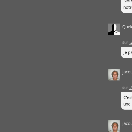
Notr
notr
Quel
sur
L
Je pa
jaco
sur
L
C'es
une 
jaco