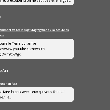
ir et à écouter si on ne veut pas être largué...
u
omment traiter le sujet d’agrégation : « La beauté du
e »
ouvelle Terre qui arrive
s://www.youtube.com/watch?
QOvlmXbWgk
qu'un
eûner en Paix
st faire la paix avec ceux qui vous font la
e." Je...