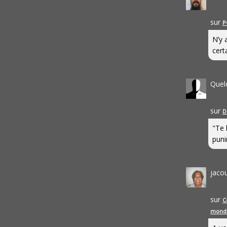
sur
P
N’y 
cert
Quel
sur
D
"Te 
punir
jaco
sur
C
mond