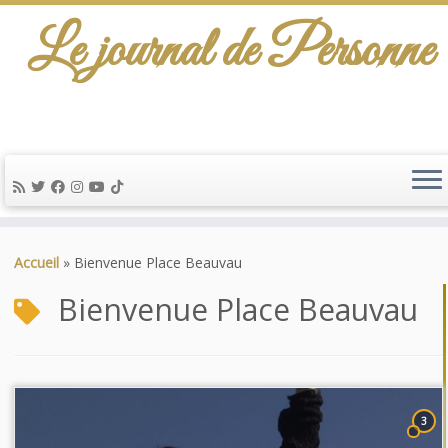
Le journal de Personne
Passer
au
Accueil
»
Bienvenue Place Beauvau
contenu
Bienvenue Place Beauvau
3