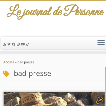
Le journal de Personne
Passer
au
Accueil
»
bad presse
contenu
bad presse
79