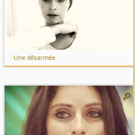
Une désarmée
3