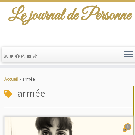
Le journal de Personne
De l'info-scénario pour traiter une question
d'actualité…
Passer
au
Accueil
»
armée
contenu
armée
3