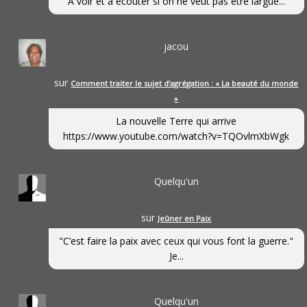
A voir et à écouter si on ne veut pas être largué...
jacou
sur
Comment traiter le sujet d’agrégation : « La beauté du monde
»
La nouvelle Terre qui arrive
https://www.youtube.com/watch?v=TQOvlmXbWgk
Quelqu'un
sur
Jeûner en Paix
"C’est faire la paix avec ceux qui vous font la guerre."
Je...
Quelqu'un