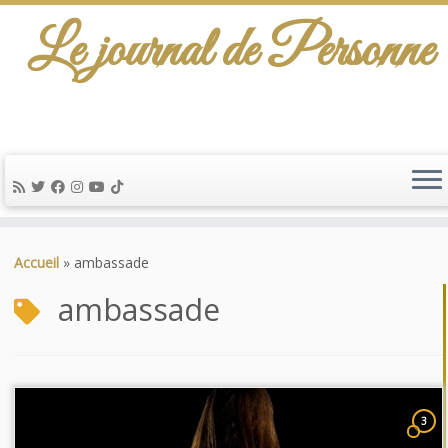
Le journal de Personne
Passer
au
Accueil
»
ambassade
contenu
ambassade
3