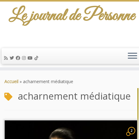
Le journal de Personne
Passer
au
Accueil
»
acharnement médiatique
contenu
acharnement médiatique
2