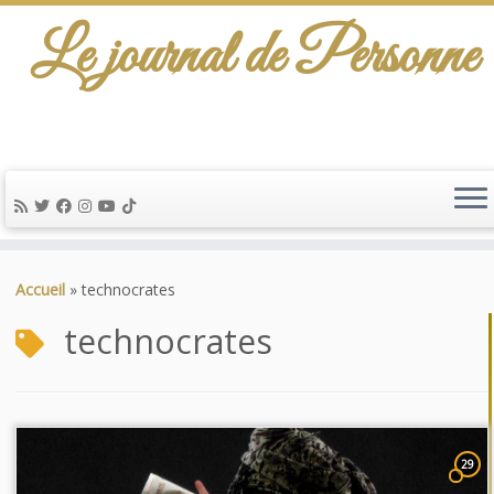
Le journal de Personne
Passer
au
Accueil
»
technocrates
contenu
technocrates
29