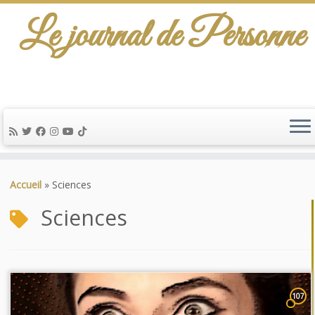
Le journal de Personne
Passer
au
Accueil
»
Sciences
contenu
Sciences
107