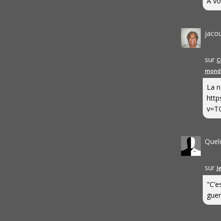
A vo
jaco
sur
C
mond
La n
http
v=T
Quel
sur
J
"C’e
guerr