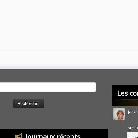
cher :
Les co
jaco
sur
O
Journaux récents