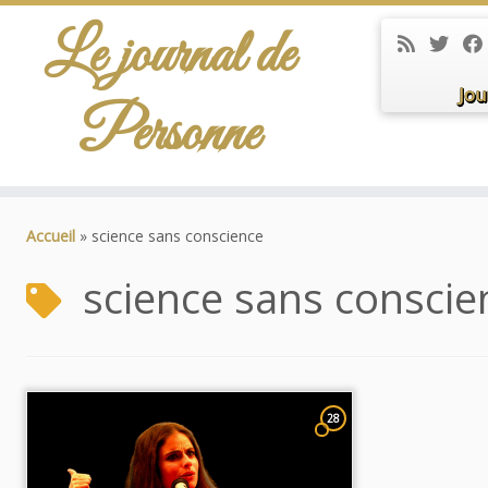
Le journal de
Jou
Personne
Passer
au
Accueil
»
science sans conscience
contenu
science sans conscie
28