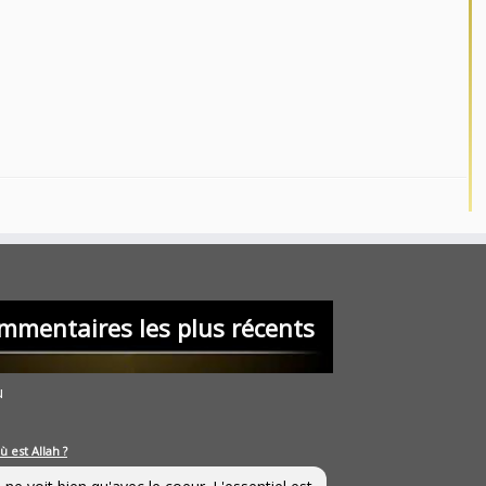
mmentaires les plus récents
u
ù est Allah ?