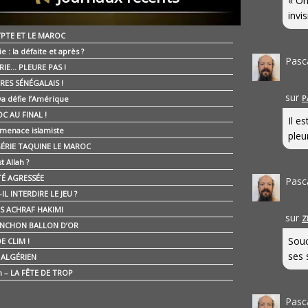
« On
invis
YPTE ET LE MAROC
ie : la défaite et après ?
Pasc
RIE… PLEURE PAS !
RES SÉNÉGALAIS !
sur
P
ya défie l’Amérique
C AU FINAL !
Il e
 menace islamiste
pleur
GÉRIE TAQUINE LE MAROC
t Allah ?
ÉTÉ AGRESSÉE
Pasc
IL INTERDIRE LE JEU ?
IS ACHRAF HAKIMI
sur
Z
NCHON BALLON D’OR
Souc
E CLIM !
ses 
É ALGÉRIEN
n – LA FÊTE DE TROP
Pasc