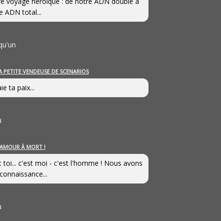
e voyage héroîque : de notre ADN double à
e ADN total...
qu'un
A PETITE VENDEUSE DE SCENARIOS
ie ta paix...
u
’AMOUR À MORT !
t toi... c'est moi - c'est l'homme ! Nous avons
connaissance...
u