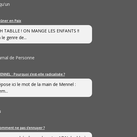
qu'un
eûner en Paix
H TABLLE ! ON MANGE LES ENFANTS !!
 le genre de...
ournal de Personne
ENNEL : Pourquoi s’est-elle radicalisée ?
épose ici le mot de la main de Mennel :
em...
u
omment ne pas s’ennuyer ?