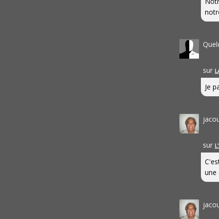
Notr
notr
Quel
sur
L
Je pa
jaco
sur
L
C'es
une 
jaco