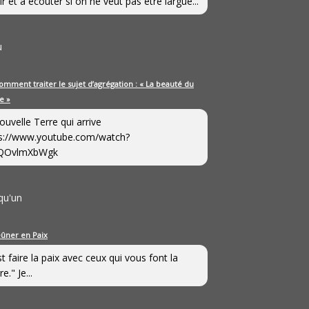
ir et à écouter si on ne veut pas être largué...
u
omment traiter le sujet d’agrégation : « La beauté du
e »
ouvelle Terre qui arrive
s://www.youtube.com/watch?
QOvlmXbWgk
qu'un
eûner en Paix
st faire la paix avec ceux qui vous font la
e." Je...