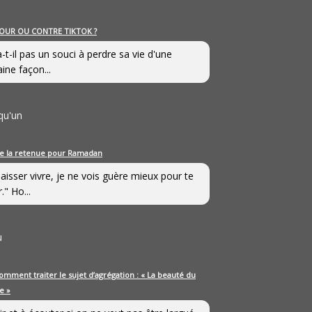
OUR OU CONTRE TIKTOK ?
a-t-il pas un souci à perdre sa vie d'une
aine façon...
qu'un
e la retenue pour Ramadan
laisser vivre, je ne vois guère mieux pour te
." Ho...
u
omment traiter le sujet d’agrégation : « La beauté du
e »