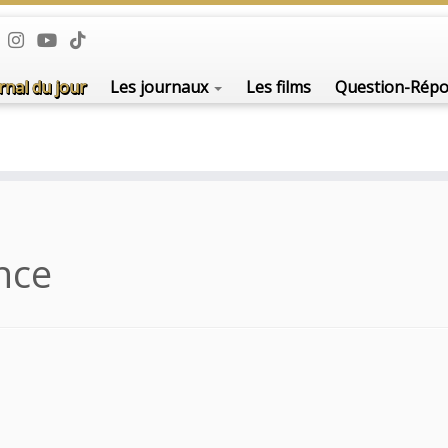
rnal du jour
Les journaux
Les films
Question-Rép
nce