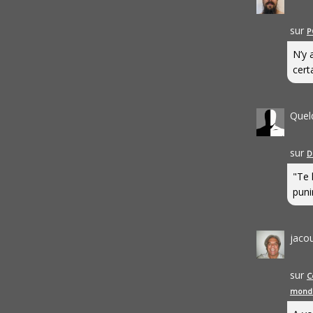
sur
P
N’y 
cert
Quel
sur
D
"Te 
punir
jaco
sur
C
mond