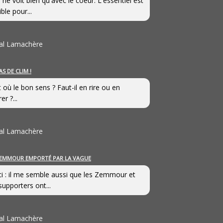
 ne voit bien qu'avec le coeur. L'essentiel est
ible pour...
al Lamachère
AS DE CLIM !
st où le bon sens ? Faut-il en rire ou en
er ?...
al Lamachère
EMMOUR EMPORTÉ PAR LA VAGUE
i : il me semble aussi que les Zemmour et
supporters ont...
al Lamachère