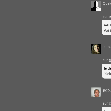
Quel
sur
J
AAH
Voilà
le j
sur
M
Je d
"Sel
jaco
sur
C