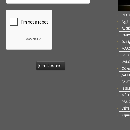
L’ÉG
Algér
ALGÉ
PAUV
Dziri
MARO
Sous
L’AL
Où es
J’AI 
FAUT-
JE SU
MÉLE
PAS D
L’ÉT
21jui