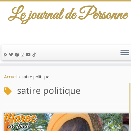
Le journal de Personne
De l'info-scénario pour traiter une question
d'actualité…
Passer
au
Accueil
»
satire politique
contenu
satire politique