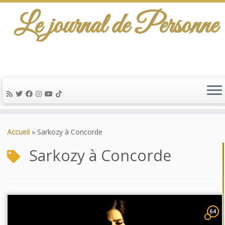
Le journal de Personne
Passer
au
Accueil
»
Sarkozy à Concorde
contenu
Sarkozy à Concorde
64