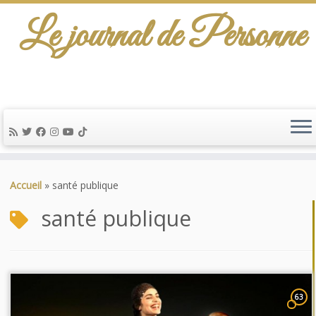
Le journal de Personne
Passer
au
Accueil
»
santé publique
contenu
santé publique
63