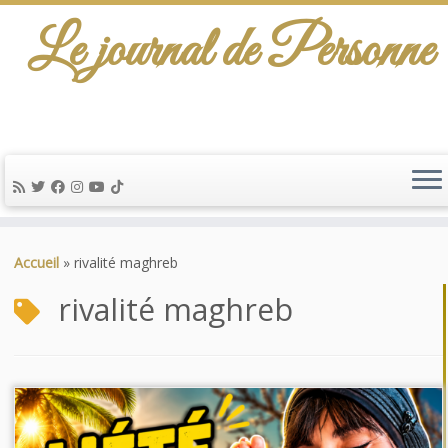
Le journal de Personne
Passer
au
Accueil
»
rivalité maghreb
contenu
rivalité maghreb