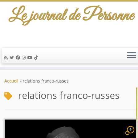
Le journal de Personne
Passer
au
Accueil
»
relations franco-russes
contenu
relations franco-russes
9