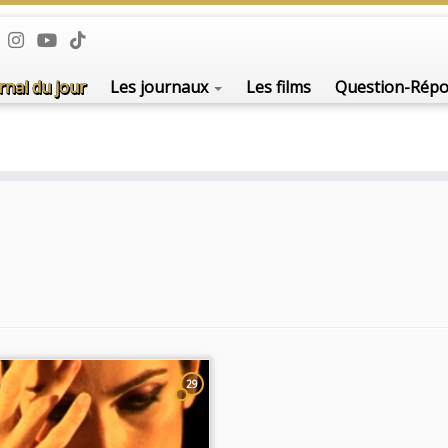
rnal du jour
Les journaux
Les films
Question-Rép
29