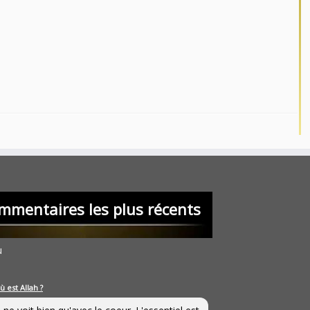
mmentaires les plus récents
u
ù est Allah ?