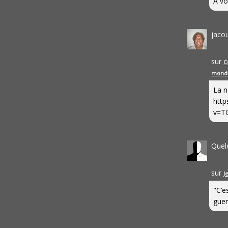
A vo
jaco
sur
C
mond
La n
http
v=T
Quel
sur
J
"C’e
guerr