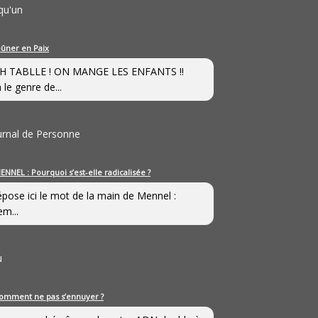
qu'un
eûner en Paix
H TABLLE ! ON MANGE LES ENFANTS !!
 le genre de...
ournal de Personne
ENNEL : Pourquoi s’est-elle radicalisée ?
épose ici le mot de la main de Mennel :
em...
u
omment ne pas s’ennuyer ?