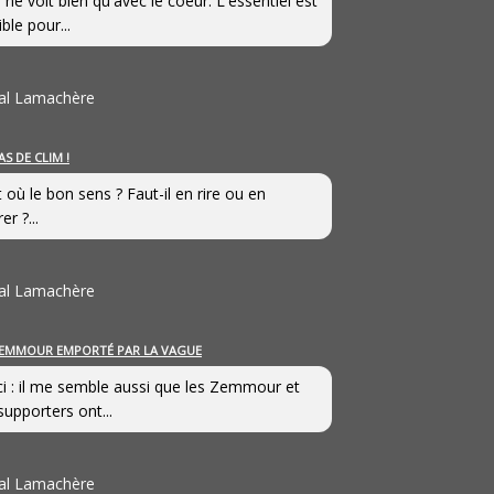
 ne voit bien qu'avec le coeur. L'essentiel est
ible pour...
al Lamachère
AS DE CLIM !
st où le bon sens ? Faut-il en rire ou en
er ?...
al Lamachère
EMMOUR EMPORTÉ PAR LA VAGUE
i : il me semble aussi que les Zemmour et
supporters ont...
al Lamachère