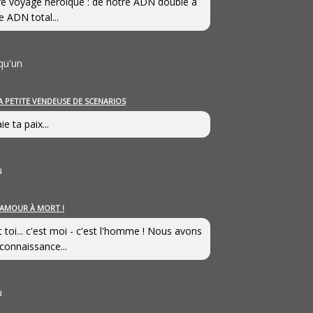
e voyage héroîque : de notre ADN double à
e ADN total...
qu'un
A PETITE VENDEUSE DE SCENARIOS
ie ta paix...
u
’AMOUR À MORT !
t toi... c'est moi - c'est l'homme ! Nous avons
connaissance...
u