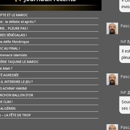
« On
invis
YPTE ET LE MAROC
ie : la défaite et après ?
Pasc
RIE… PLEURE PAS !
RES SÉNÉGALAIS !
sur
P
ya défie l’Amérique
C AU FINAL !
Il e
 menace islamiste
pleur
GÉRIE TAQUINE LE MAROC
t Allah ?
ÉTÉ AGRESSÉE
Pasc
IL INTERDIRE LE JEU ?
IS ACHRAF HAKIMI
sur
Z
NCHON BALLON D’OR
Souc
E CLIM !
ses 
É ALGÉRIEN
n – LA FÊTE DE TROP
Pasc