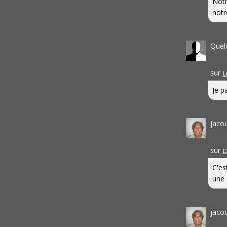
Notr
notr
Quel
sur
L
Je pa
jaco
sur
L
C'es
une 
jaco