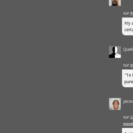
sur
P
N’y 
cert
Quel
sur
D
"Te 
punir
jaco
sur
C
mond