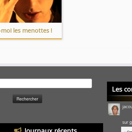
-moi les menottes !
cher :
Les co
jaco
sur
O
Journaux récents