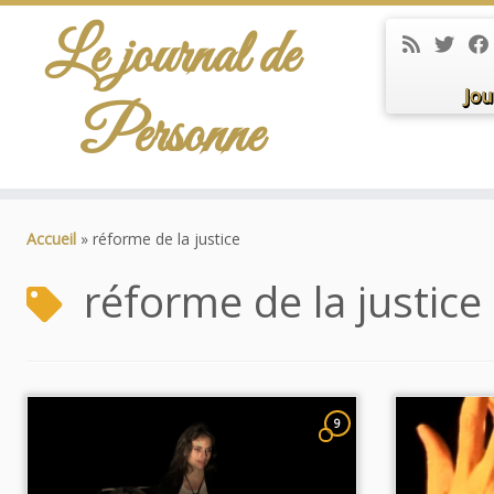
Le journal de
Jou
Personne
Passer
au
Accueil
»
réforme de la justice
contenu
réforme de la justice
9