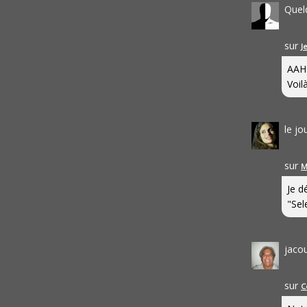
Quel
sur
J
AAH
Voilà
le j
sur
M
Je d
"Sel
jaco
sur
C