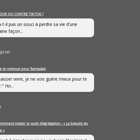
OUR OU CONTRE TIKTOK ?
a-t-il pas un souci à perdre sa vie d'une
aine façon...
qu'un
e la retenue pour Ramadan
laisser vivre, je ne vois guère mieux pour te
." Ho...
u
omment traiter le sujet d’agrégation : « La beauté du
e »