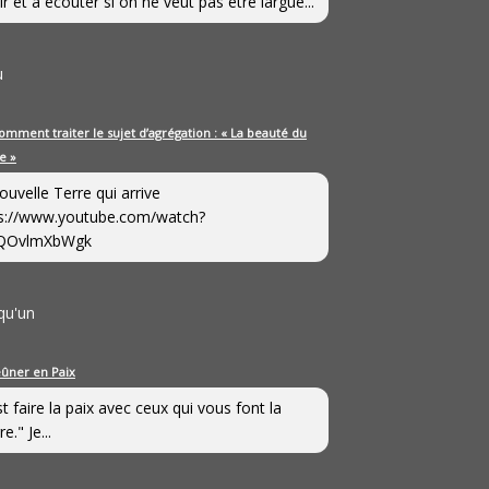
ir et à écouter si on ne veut pas être largué...
u
omment traiter le sujet d’agrégation : « La beauté du
e »
ouvelle Terre qui arrive
s://www.youtube.com/watch?
QOvlmXbWgk
qu'un
eûner en Paix
st faire la paix avec ceux qui vous font la
e." Je...