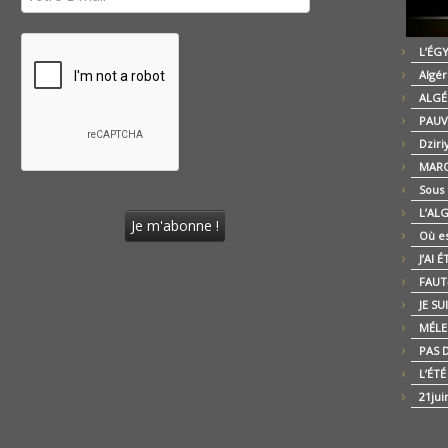
L’ÉG
Algér
ALGÉ
PAUV
Dziri
MARO
Sous
L’AL
Où es
J’AI 
FAUT-
JE SU
MÉLE
PAS D
L’ÉT
21jui