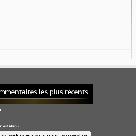
mmentaires les plus récents
u
ù est Allah ?