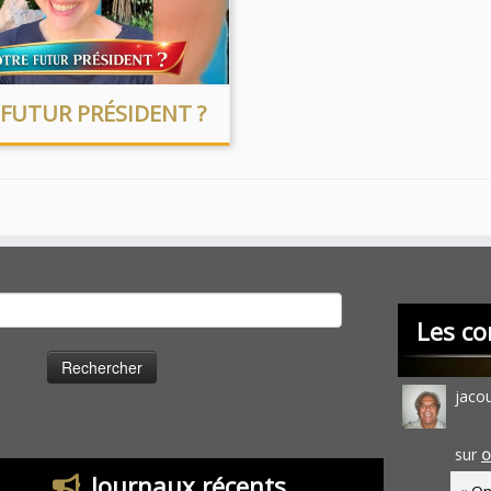
FUTUR PRÉSIDENT ?
cher :
Les co
jaco
sur
O
Journaux récents