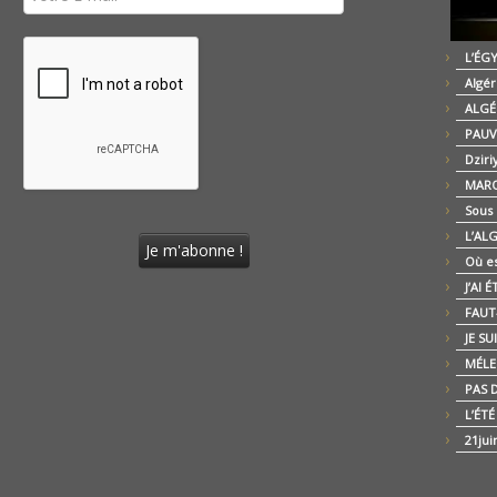
L’ÉG
Algér
ALGÉ
PAUV
Dziri
MARO
Sous
L’AL
Où es
J’AI 
FAUT-
JE SU
MÉLE
PAS D
L’ÉT
21jui