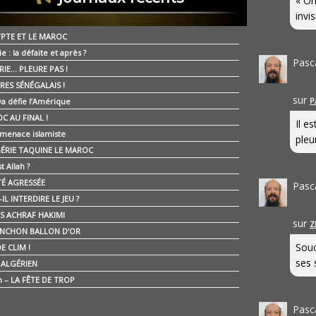
« On
invis
YPTE ET LE MAROC
ie : la défaite et après ?
Pasc
RIE… PLEURE PAS !
RES SÉNÉGALAIS !
sur
P
ya défie l’Amérique
C AU FINAL !
Il e
 menace islamiste
pleur
GÉRIE TAQUINE LE MAROC
t Allah ?
ÉTÉ AGRESSÉE
Pasc
IL INTERDIRE LE JEU ?
IS ACHRAF HAKIMI
sur
Z
NCHON BALLON D’OR
Souc
E CLIM !
ses 
É ALGÉRIEN
n – LA FÊTE DE TROP
Pasc