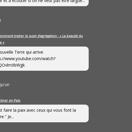
ir et à écouter si on ne veut pas être largué...
u
omment traiter le sujet d’agrégation : « La beauté du
e »
ouvelle Terre qui arrive
s://www.youtube.com/watch?
QOvlmXbWgk
qu'un
eûner en Paix
st faire la paix avec ceux qui vous font la
e." Je...