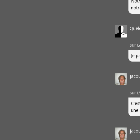
Notr
notr
Quel
sur
L
Je pa
jaco
sur
L
C'es
une 
jaco