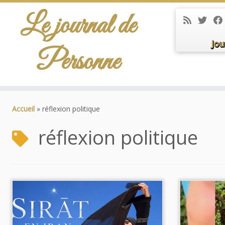
Le journal de
Jou
Personne
Passer
au
Accueil
»
réflexion politique
contenu
réflexion politique