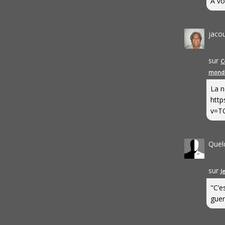
A vo
jaco
sur
C
mond
La n
http
v=T
Quel
sur
J
"C’e
guerr