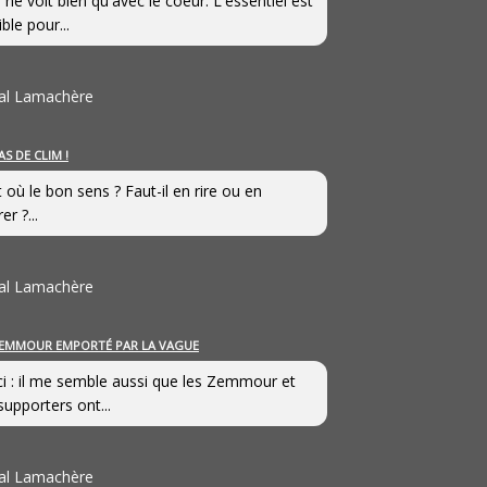
 ne voit bien qu'avec le coeur. L'essentiel est
ible pour...
al Lamachère
AS DE CLIM !
st où le bon sens ? Faut-il en rire ou en
er ?...
al Lamachère
EMMOUR EMPORTÉ PAR LA VAGUE
i : il me semble aussi que les Zemmour et
supporters ont...
al Lamachère