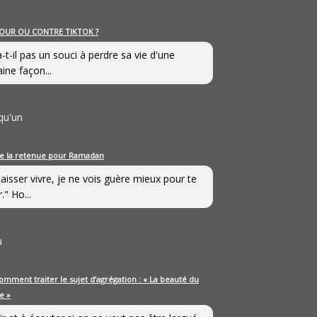
OUR OU CONTRE TIKTOK ?
a-t-il pas un souci à perdre sa vie d'une
aine façon...
qu'un
e la retenue pour Ramadan
laisser vivre, je ne vois guère mieux pour te
." Ho...
u
omment traiter le sujet d’agrégation : « La beauté du
e »