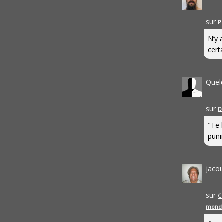
sur
P
N’y 
cert
Quel
sur
D
"Te 
punir
jaco
sur
C
mond