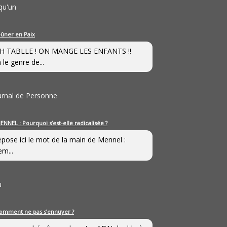
qu'un
eûner en Paix
H TABLLE ! ON MANGE LES ENFANTS !!
 le genre de...
ournal de Personne
ENNEL : Pourquoi s’est-elle radicalisée ?
épose ici le mot de la main de Mennel :
em...
u
omment ne pas s’ennuyer ?