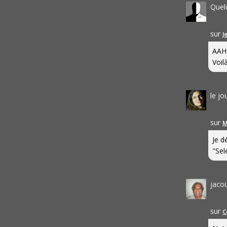
Quel
sur
J
AAH
Voilà
le j
sur
M
Je d
"Sel
jaco
sur
C