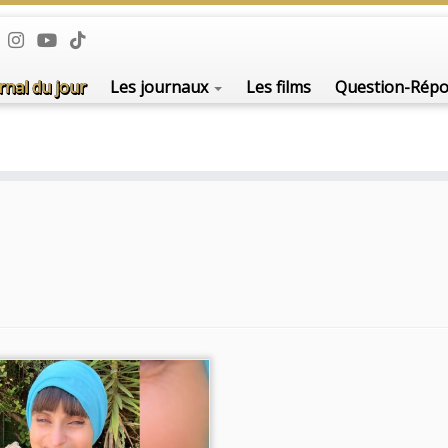
rnal du jour
Les journaux
Les films
Question-Rép