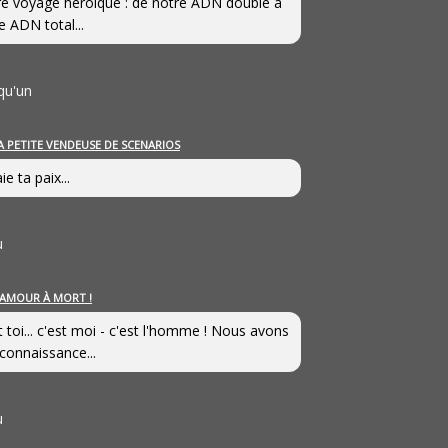
e voyage héroîque : de notre ADN double à
e ADN total...
qu'un
A PETITE VENDEUSE DE SCENARIOS
ie ta paix...
u
’AMOUR À MORT !
t toi... c'est moi - c'est l'homme ! Nous avons
connaissance...
u