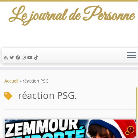
Le journal de Personne
Passer
au
Accueil
»
réaction PSG.
contenu
réaction PSG.
1