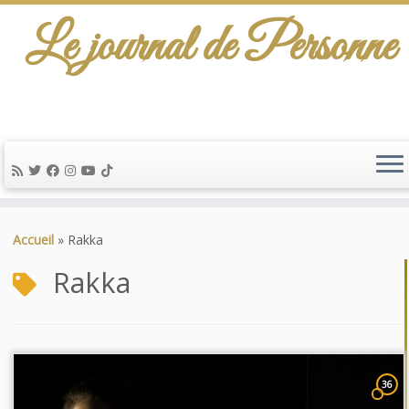
Le journal de Personne
Passer
au
Accueil
»
Rakka
contenu
Rakka
36