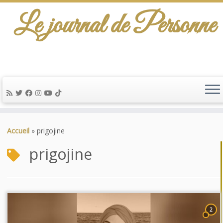
Le journal de Personne
Passer
au
Accueil
»
prigojine
contenu
prigojine
2