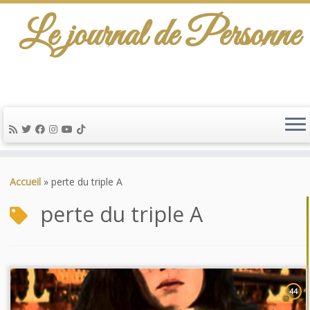
Le journal de Personne
Passer
au
Accueil
»
perte du triple A
contenu
perte du triple A
44