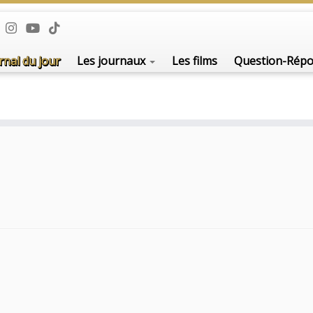
rnal du jour
Les journaux
Les films
Question-Rép