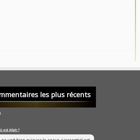
mmentaires les plus récents
u
ù est Allah ?