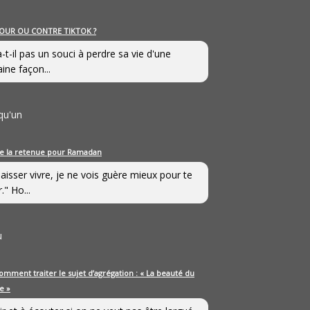
OUR OU CONTRE TIKTOK ?
a-t-il pas un souci à perdre sa vie d'une
aine façon...
qu'un
e la retenue pour Ramadan
laisser vivre, je ne vois guère mieux pour te
." Ho...
u
omment traiter le sujet d’agrégation : « La beauté du
e »