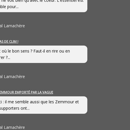
 ne voit bien qu'avec le coeur. L'essentiel est
ible pour...
al Lamachère
AS DE CLIM !
st où le bon sens ? Faut-il en rire ou en
er ?...
al Lamachère
EMMOUR EMPORTÉ PAR LA VAGUE
i : il me semble aussi que les Zemmour et
supporters ont...
al Lamachère