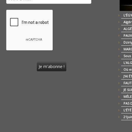
L’ÉG
Algér
ALGÉ
PAUV
Dziri
MARO
Sous
L’AL
Où es
J’AI 
FAUT-
JE SU
MÉLE
PAS D
L’ÉT
21jui