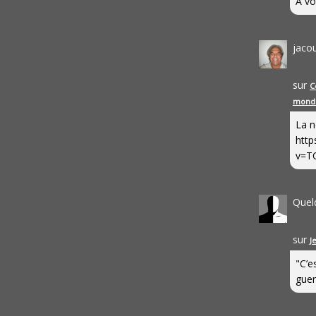
A vo
jaco
sur
C
mond
La n
http
v=T
Quel
sur
J
"C’e
guerr