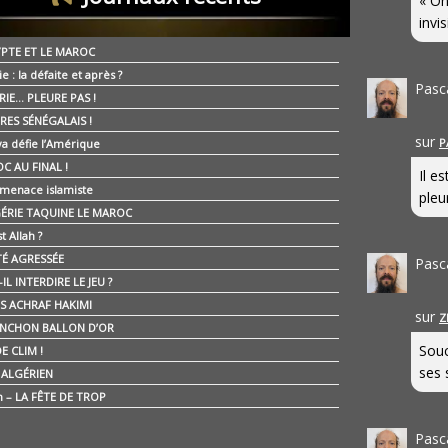
« On
invis
YPTE ET LE MAROC
ie : la défaite et après ?
Pasc
RIE… PLEURE PAS !
RES SÉNÉGALAIS !
sur
P
ya défie l’Amérique
C AU FINAL !
Il e
 menace islamiste
pleur
GÉRIE TAQUINE LE MAROC
t Allah ?
ÉTÉ AGRESSÉE
Pasc
IL INTERDIRE LE JEU ?
IS ACHRAF HAKIMI
sur
Z
NCHON BALLON D’OR
Souc
E CLIM !
ses 
É ALGÉRIEN
n – LA FÊTE DE TROP
Pasc