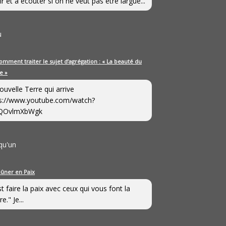
ir et à écouter si on ne veut pas être largué...
u
omment traiter le sujet d’agrégation : « La beauté du
e »
ouvelle Terre qui arrive
s://www.youtube.com/watch?
QOvlmXbWgk
qu'un
eûner en Paix
st faire la paix avec ceux qui vous font la
e." Je...