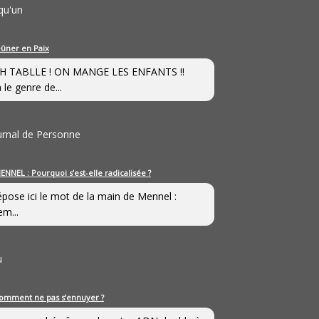
qu'un
eûner en Paix
H TABLLE ! ON MANGE LES ENFANTS !!
 le genre de...
ournal de Personne
ENNEL : Pourquoi s’est-elle radicalisée ?
épose ici le mot de la main de Mennel :
em...
u
omment ne pas s’ennuyer ?