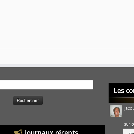
cher :
Les co
jaco
sur
O
Journaux récents