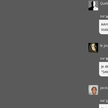
Quel
sur
J
AAH
Voilà
le j
sur
M
Je d
"Sel
jaco
sur
C