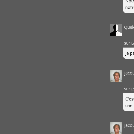
Notr
notr
Quel
sur
L
Je pa
jaco
sur
L
C'es
une 
jaco