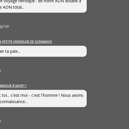
e voyage héroîque : de notre ADN double à
e ADN total...
qu'un
A PETITE VENDEUSE DE SCENARIOS
ie ta paix...
u
’AMOUR À MORT !
t toi... c'est moi - c'est l'homme ! Nous avons
connaissance...
u