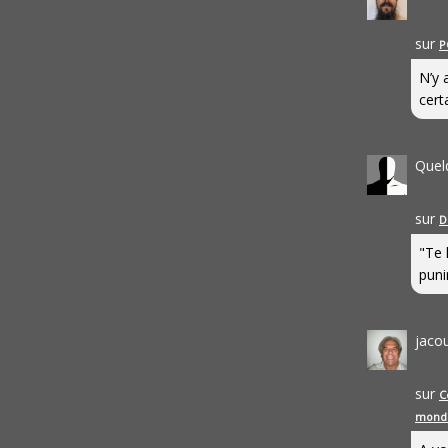
sur
P
N’y 
cert
Quel
sur
D
"Te 
punir
jaco
sur
C
mond