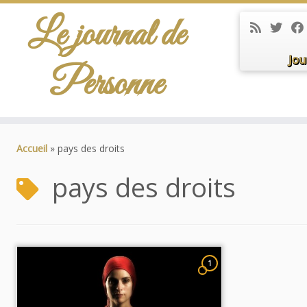
Le journal de
Jou
Personne
Passer
au
Accueil
»
pays des droits
contenu
pays des droits
1