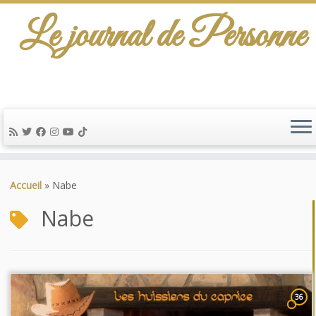
Le journal de Personne
Passer
au
Accueil
»
Nabe
contenu
Nabe
36