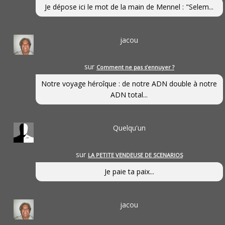
Je dépose ici le mot de la main de Mennel : "Selem...
jacou
sur
Comment ne pas s’ennuyer ?
Notre voyage héroîque : de notre ADN double à notre
ADN total...
Quelqu'un
sur
LA PETITE VENDEUSE DE SCENARIOS
Je paie ta paix...
jacou