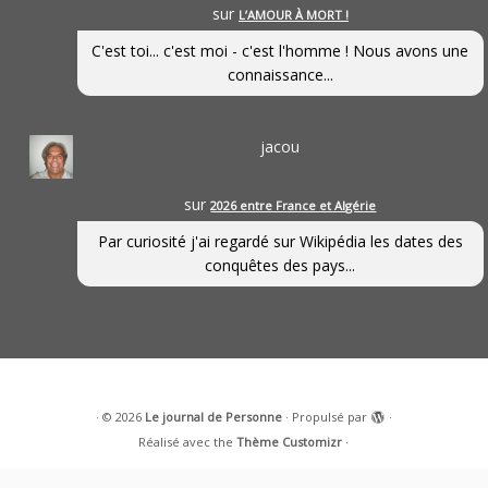
sur
L’AMOUR À MORT !
C'est toi... c'est moi - c'est l'homme ! Nous avons une
connaissance...
jacou
sur
2026 entre France et Algérie
Par curiosité j'ai regardé sur Wikipédia les dates des
conquêtes des pays...
·
© 2026
Le journal de Personne
·
Propulsé par
·
Réalisé avec the
Thème Customizr
·