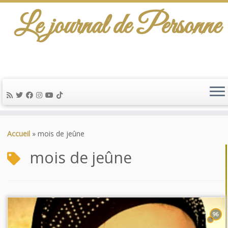
Le journal de Personne
Passer
au
Accueil
»
mois de jeûne
contenu
mois de jeûne
96