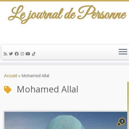
Le journal de Personne
Passer
au
Accueil
»
Mohamed Allal
contenu
Mohamed Allal
3