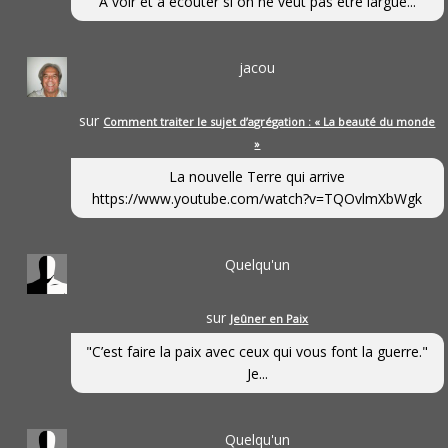
A voir et à écouter si on ne veut pas être largué...
jacou
sur
Comment traiter le sujet d’agrégation : « La beauté du monde
»
La nouvelle Terre qui arrive
https://www.youtube.com/watch?v=TQOvlmXbWgk
Quelqu'un
sur
Jeûner en Paix
"C’est faire la paix avec ceux qui vous font la guerre."
Je...
Quelqu'un