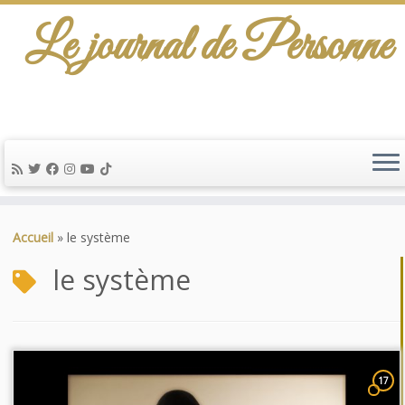
Le journal de Personne
De l'info-scénario pour traiter une question
d'actualité…
Passer
au
Accueil
»
le système
contenu
le système
17