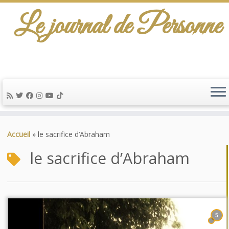
Le journal de Personne
Passer
au
Accueil
»
le sacrifice d’Abraham
contenu
le sacrifice d’Abraham
5