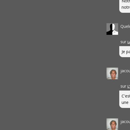
Notr
notr
Quel
sur
L
Je pa
jaco
sur
L
C'es
une 
jaco