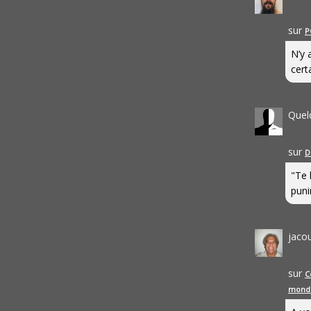
sur
P
N’y 
cert
Quel
sur
D
"Te 
punir
jaco
sur
C
mond