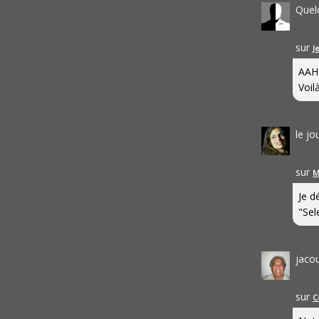
Quel
sur
J
AAH
Voilà
le j
sur
M
Je d
"Sel
jaco
sur
C