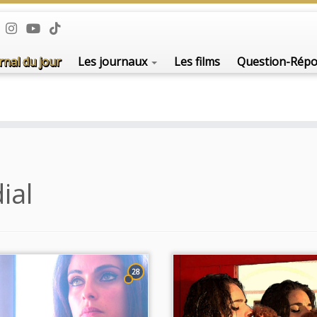
rnal du jour
Les journaux
Les films
Question-Rép
ial
28