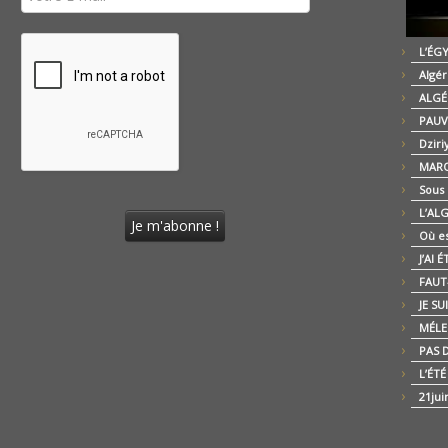
L’ÉG
Algér
ALGÉ
PAUV
Dziri
MARO
Sous
L’AL
Où es
J’AI 
FAUT-
JE SU
MÉLE
PAS D
L’ÉT
21jui