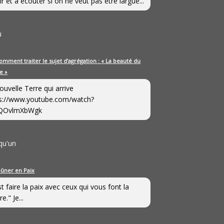
ir et à écouter si on ne veut pas être largué...
u
omment traiter le sujet d’agrégation : « La beauté du
e »
ouvelle Terre qui arrive
s://www.youtube.com/watch?
QOvlmXbWgk
qu'un
eûner en Paix
st faire la paix avec ceux qui vous font la
e." Je...