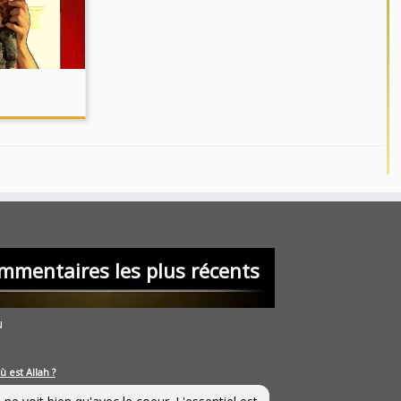
mmentaires les plus récents
u
ù est Allah ?