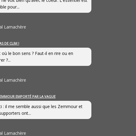
 ne voit bien qu'avec le coeur. L'essentiel est
ible pour...
al Lamachère
AS DE CLIM !
st où le bon sens ? Faut-il en rire ou en
er ?...
al Lamachère
EMMOUR EMPORTÉ PAR LA VAGUE
i : il me semble aussi que les Zemmour et
supporters ont...
al Lamachère