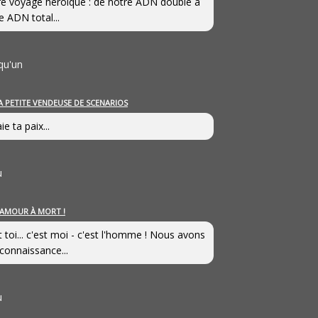
e voyage héroîque : de notre ADN double à
e ADN total...
qu'un
A PETITE VENDEUSE DE SCENARIOS
ie ta paix...
u
’AMOUR À MORT !
t toi... c'est moi - c'est l'homme ! Nous avons
connaissance...
u