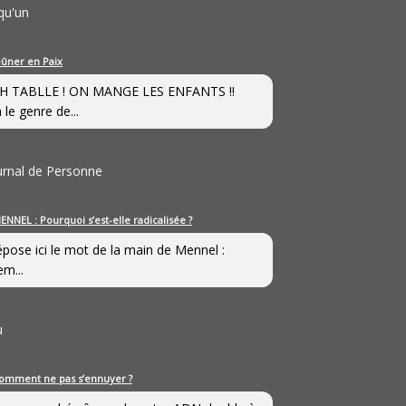
qu'un
eûner en Paix
H TABLLE ! ON MANGE LES ENFANTS !!
 le genre de...
ournal de Personne
ENNEL : Pourquoi s’est-elle radicalisée ?
épose ici le mot de la main de Mennel :
em...
u
omment ne pas s’ennuyer ?