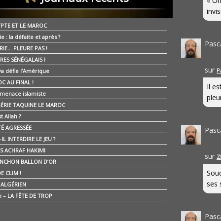
« On
invis
YPTE ET LE MAROC
ie : la défaite et après ?
Pasc
RIE… PLEURE PAS !
RES SÉNÉGALAIS !
sur
P
ya défie l’Amérique
C AU FINAL !
Il e
 menace islamiste
pleur
GÉRIE TAQUINE LE MAROC
t Allah ?
ÉTÉ AGRESSÉE
Pasc
IL INTERDIRE LE JEU ?
IS ACHRAF HAKIMI
sur
Z
NCHON BALLON D’OR
Souc
E CLIM !
ses 
É ALGÉRIEN
n – LA FÊTE DE TROP
Pasc