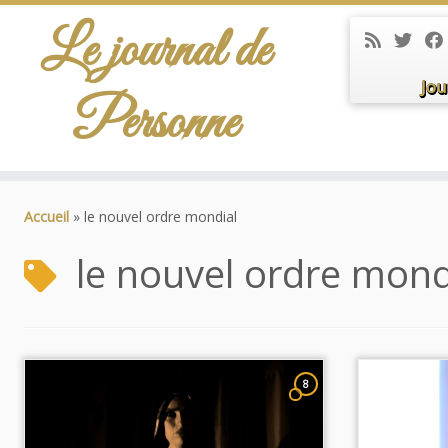
Le journal de
Jou
Personne
Passer
au
Accueil
»
le nouvel ordre mondial
contenu
le nouvel ordre mond
8