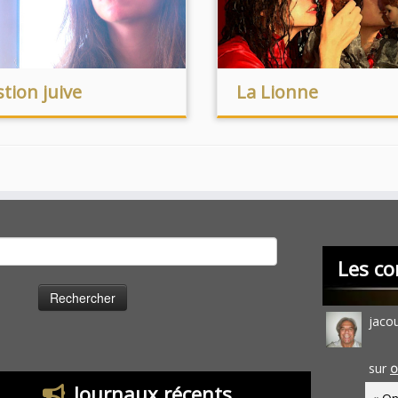
tion juive
La Lionne
cher :
Les co
jaco
sur
O
Journaux récents