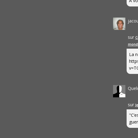
A vo
jaco
sur
C
mond
La n
http
v=T
Quel
sur
J
"C’e
guerr