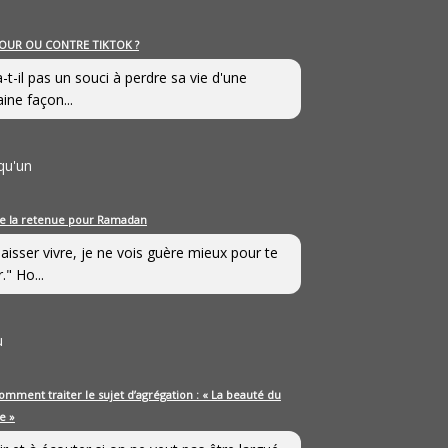
OUR OU CONTRE TIKTOK ?
a-t-il pas un souci à perdre sa vie d'une
aine façon...
qu'un
e la retenue pour Ramadan
laisser vivre, je ne vois guère mieux pour te
." Ho...
u
omment traiter le sujet d’agrégation : « La beauté du
e »