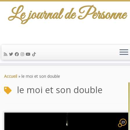
Le journal de Personne
Passer
au
Accueil
»
le moi et son double
contenu
le moi et son double
23