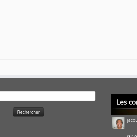
cher :
Les co
jaco
sur
O