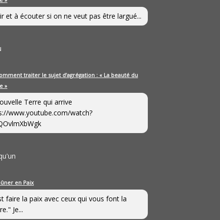
ir et à écouter si on ne veut pas être largué...
u
omment traiter le sujet d’agrégation : « La beauté du
e »
ouvelle Terre qui arrive
s://www.youtube.com/watch?
QOvlmXbWgk
qu'un
eûner en Paix
st faire la paix avec ceux qui vous font la
e." Je...