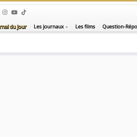
De l'i
rnal du jour
Les journaux
Les films
Question-Rép