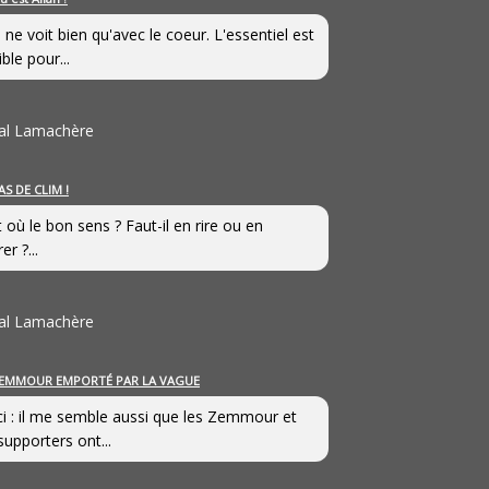
 ne voit bien qu'avec le coeur. L'essentiel est
ible pour...
al Lamachère
AS DE CLIM !
st où le bon sens ? Faut-il en rire ou en
er ?...
al Lamachère
EMMOUR EMPORTÉ PAR LA VAGUE
i : il me semble aussi que les Zemmour et
supporters ont...