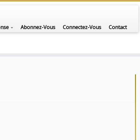
nfo-scénario pour traiter une question d'actualité…
onse
Abonnez-Vous
Connectez-Vous
Contact