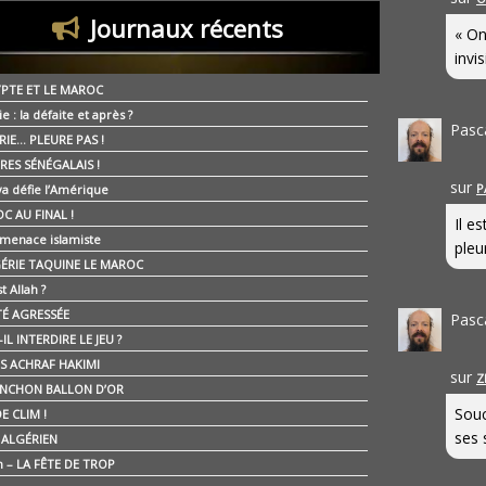
Journaux récents
« On
invis
YPTE ET LE MAROC
ie : la défaite et après ?
Pasc
RIE… PLEURE PAS !
RES SÉNÉGALAIS !
sur
P
ya défie l’Amérique
C AU FINAL !
Il e
 menace islamiste
pleur
GÉRIE TAQUINE LE MAROC
t Allah ?
ÉTÉ AGRESSÉE
Pasc
IL INTERDIRE LE JEU ?
IS ACHRAF HAKIMI
sur
Z
NCHON BALLON D’OR
Souc
E CLIM !
ses 
É ALGÉRIEN
n – LA FÊTE DE TROP