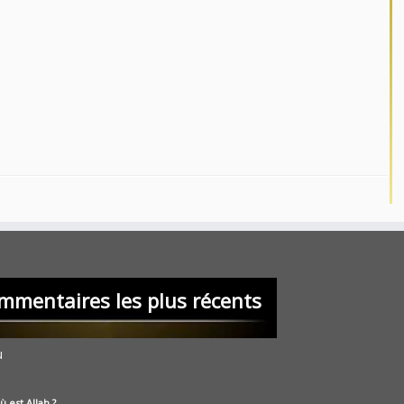
mmentaires les plus récents
u
ù est Allah ?