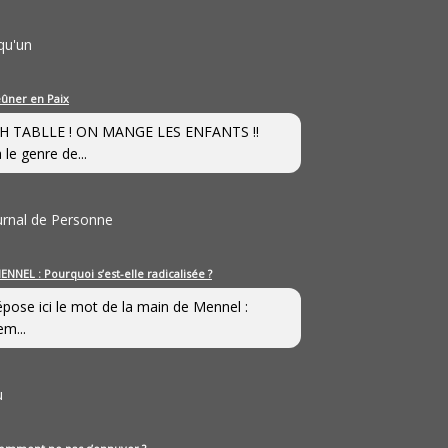
qu'un
eûner en Paix
H TABLLE ! ON MANGE LES ENFANTS !!
 le genre de...
ournal de Personne
ENNEL : Pourquoi s’est-elle radicalisée ?
épose ici le mot de la main de Mennel :
em...
u