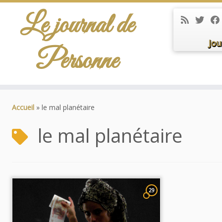
Le journal de
Jou
Personne
Passer
au
Accueil
»
le mal planétaire
contenu
le mal planétaire
29