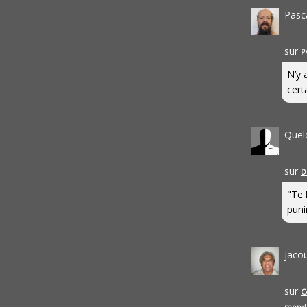
Pasc
sur
P
N’y 
cert
Quel
sur
D
"Te 
punir
jaco
sur
C
mond