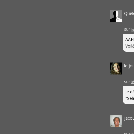
Quel
sur
J
AAH
Voilà
le j
sur
M
Je d
"Sel
jaco
sur