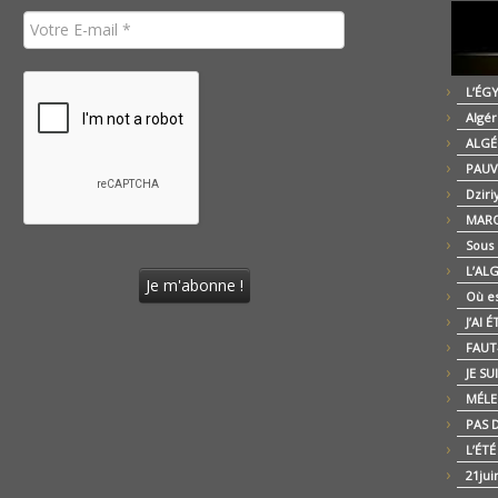
L’ÉG
Algér
ALGÉ
PAUV
Dziri
MARO
Sous
L’AL
Où es
J’AI 
FAUT-
JE SU
MÉLE
PAS D
L’ÉT
21jui