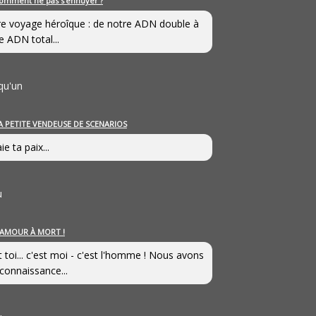
omment ne pas s’ennuyer ?
e voyage héroîque : de notre ADN double à
e ADN total...
qu'un
A PETITE VENDEUSE DE SCENARIOS
ie ta paix...
u
’AMOUR À MORT !
t toi... c'est moi - c'est l'homme ! Nous avons
connaissance...