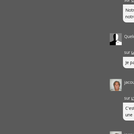
C
Notr
notr
Quel
sur
L
Je pa
jaco
sur
L
C'es
une 