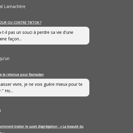
al Lamachère
OUR OU CONTRE TIKTOK ?
a-t-il pas un souci à perdre sa vie d'une
aine façon...
qu'un
e la retenue pour Ramadan
laisser vivre, je ne vois guère mieux pour te
." Ho...
u
omment traiter le sujet d’agrégation : « La beauté du
e »