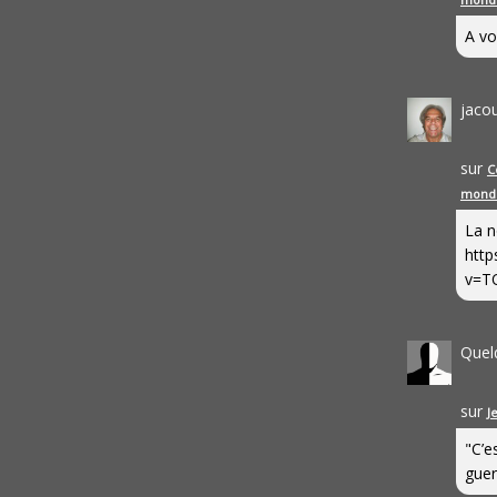
A vo
jaco
sur
C
mond
La n
http
v=T
Quel
sur
J
"C’e
guerr