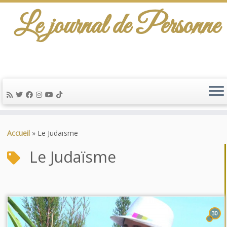
Le journal de Personne
Passer
au
Accueil
»
Le Judaïsme
contenu
Le Judaïsme
30