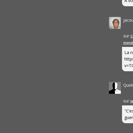
A vo
jaco
sur
C
mond
La n
http
v=T
Quel
sur
J
"C’e
guerr