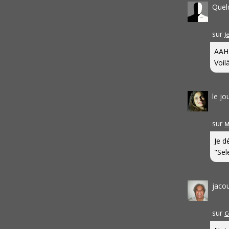
Quel
sur
J
AAH
Voilà
le j
sur
M
Je d
"Sel
jaco
sur
C