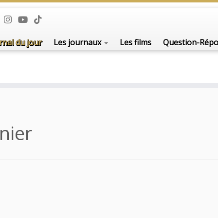
rnal du jour
Les journaux
Les films
Question-Rép
nier