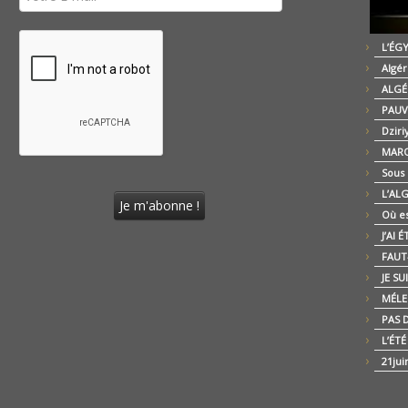
L’ÉG
Algér
ALGÉ
PAUV
Dziri
MARO
Sous
L’AL
Où es
J’AI 
FAUT-
JE SU
MÉLE
PAS D
L’ÉT
21jui