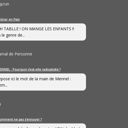
qu'un
eûner en Paix
H TABLLE ! ON MANGE LES ENFANTS !!
 le genre de...
ournal de Personne
ENNEL : Pourquoi s’est-elle radicalisée ?
épose ici le mot de la main de Mennel :
em...
u
omment ne pas s’ennuyer ?