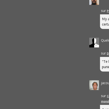
sur
P
N’y 
cert
Quel
sur
D
"Te 
punir
jaco
sur
C
mond