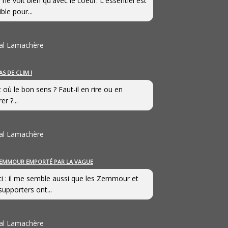
 ne voit bien qu'avec le coeur. L'essentiel est
ible pour...
al Lamachère
AS DE CLIM !
st où le bon sens ? Faut-il en rire ou en
er ?...
al Lamachère
EMMOUR EMPORTÉ PAR LA VAGUE
i : il me semble aussi que les Zemmour et
supporters ont...
al Lamachère