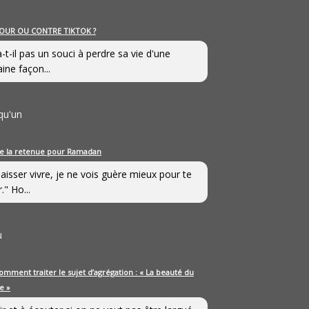
OUR OU CONTRE TIKTOK ?
a-t-il pas un souci à perdre sa vie d'une
aine façon...
qu'un
e la retenue pour Ramadan
laisser vivre, je ne vois guère mieux pour te
." Ho...
u
omment traiter le sujet d’agrégation : « La beauté du
e »