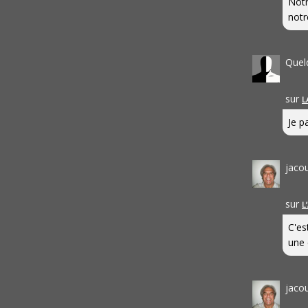
Notr
notr
Quel
sur
L
Je pa
jaco
sur
L
C'es
une 
jaco