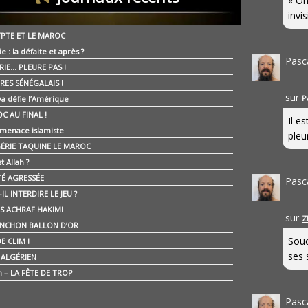
« On
invis
YPTE ET LE MAROC
ie : la défaite et après ?
Pasc
RIE… PLEURE PAS !
RES SÉNÉGALAIS !
sur
P
ya défie l’Amérique
C AU FINAL !
Il e
 menace islamiste
pleur
GÉRIE TAQUINE LE MAROC
t Allah ?
ÉTÉ AGRESSÉE
Pasc
IL INTERDIRE LE JEU ?
IS ACHRAF HAKIMI
sur
Z
NCHON BALLON D’OR
Souc
E CLIM !
ses 
É ALGÉRIEN
n – LA FÊTE DE TROP
Pasc