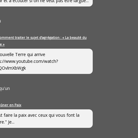
ir et à écouter si on ne veut pas être largué...
u
omment traiter le sujet d’agrégation : « La beauté du
e »
ouvelle Terre qui arrive
s://www.youtube.com/watch?
QOvlmXbWgk
qu'un
eûner en Paix
st faire la paix avec ceux qui vous font la
e." Je...