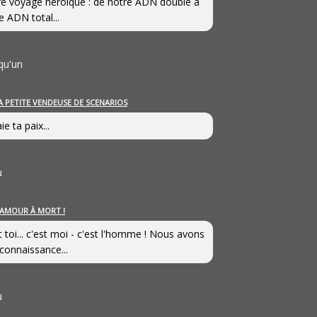
e voyage héroîque : de notre ADN double à
e ADN total...
qu'un
A PETITE VENDEUSE DE SCENARIOS
ie ta paix...
u
’AMOUR À MORT !
t toi... c'est moi - c'est l'homme ! Nous avons
connaissance...
u