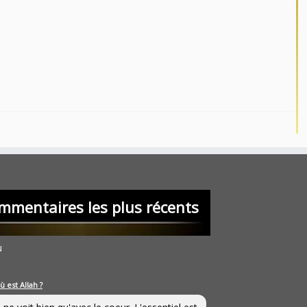
mmentaires les plus récents
u
ù est Allah ?