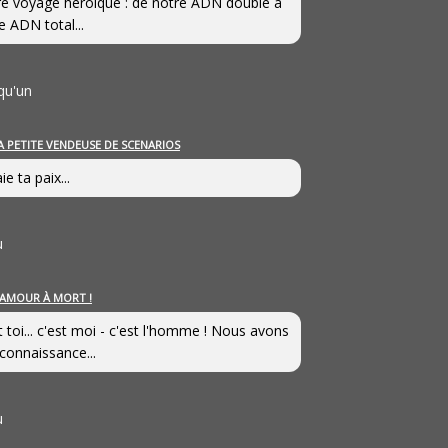
e voyage héroîque : de notre ADN double à
e ADN total...
qu'un
A PETITE VENDEUSE DE SCENARIOS
ie ta paix...
u
’AMOUR À MORT !
t toi... c'est moi - c'est l'homme ! Nous avons
connaissance...
u