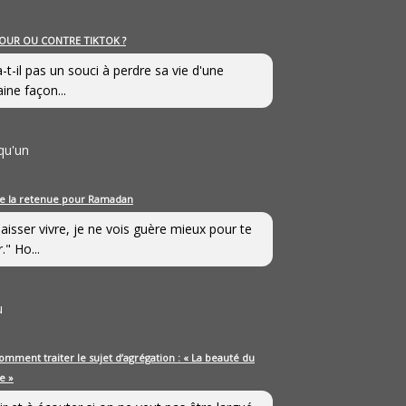
OUR OU CONTRE TIKTOK ?
a-t-il pas un souci à perdre sa vie d'une
aine façon...
qu'un
e la retenue pour Ramadan
laisser vivre, je ne vois guère mieux pour te
." Ho...
u
omment traiter le sujet d’agrégation : « La beauté du
e »