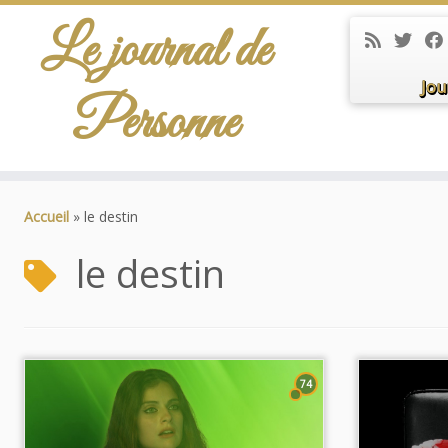
Le journal de
Jou
Personne
Passer
au
Accueil
»
le destin
contenu
le destin
74