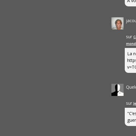
A vo
jaco
sur
C
mond
La n
http
v=T
Quel
sur
J
"C’e
guerr