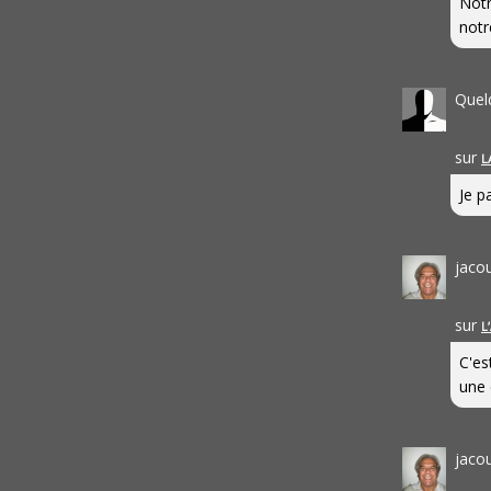
Notr
notr
Quel
sur
L
Je pa
jaco
sur
L
C'es
une 
jaco