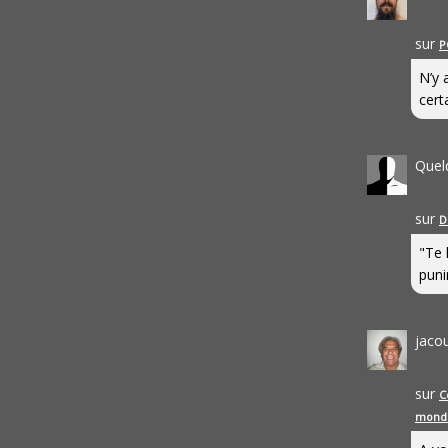
sur
P
N’y 
cert
Quel
sur
D
"Te 
punir
jaco
sur
C
mond