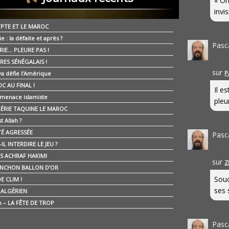
« On
invis
YPTE ET LE MAROC
ie : la défaite et après ?
Pasc
RIE… PLEURE PAS !
RES SÉNÉGALAIS !
sur
P
ya défie l’Amérique
C AU FINAL !
Il e
 menace islamiste
pleur
GÉRIE TAQUINE LE MAROC
t Allah ?
ÉTÉ AGRESSÉE
Pasc
IL INTERDIRE LE JEU ?
IS ACHRAF HAKIMI
sur
Z
NCHON BALLON D’OR
Souc
E CLIM !
ses 
É ALGÉRIEN
n – LA FÊTE DE TROP
Pasc