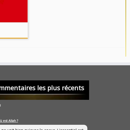
mmentaires les plus récents
u
ù est Allah ?