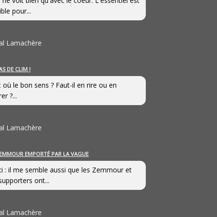
 ne voit bien qu'avec le coeur. L'essentiel est
ible pour...
al Lamachère
AS DE CLIM !
st où le bon sens ? Faut-il en rire ou en
er ?...
al Lamachère
EMMOUR EMPORTÉ PAR LA VAGUE
i : il me semble aussi que les Zemmour et
supporters ont...
al Lamachère