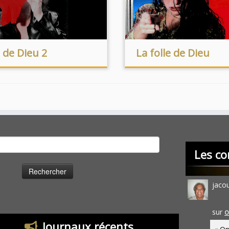
e de Dieu 2
La folle de Dieu
cher :
Les co
jaco
sur
O
Journaux récents