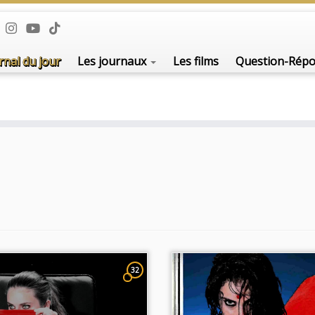
rnal du jour
Les journaux
Les films
Question-Rép
32