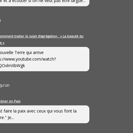
ir et à écouter si on ne veut pas être largué...
u
omment traiter le sujet d’agrégation : « La beauté du
e »
ouvelle Terre qui arrive
s://www.youtube.com/watch?
QOvlmXbWgk
qu'un
eûner en Paix
st faire la paix avec ceux qui vous font la
e." Je...