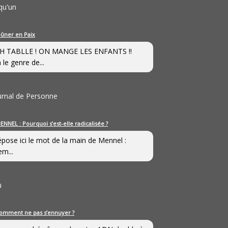
qu'un
eûner en Paix
H TABLLE ! ON MANGE LES ENFANTS !!
 le genre de...
ournal de Personne
ENNEL : Pourquoi s’est-elle radicalisée ?
épose ici le mot de la main de Mennel :
em...
u
omment ne pas s’ennuyer ?