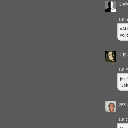
Quel
sur
J
AAH
Voilà
le j
sur
M
Je d
"Sel
jaco
sur
C