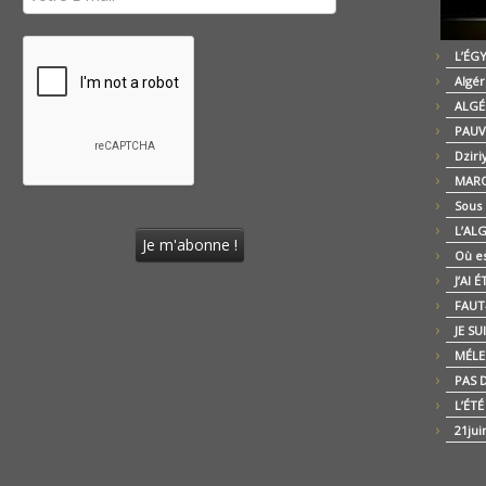
L’ÉG
Algér
ALGÉ
PAUV
Dziri
MARO
Sous
L’AL
Où es
J’AI 
FAUT-
JE SU
MÉLE
PAS D
L’ÉT
21jui