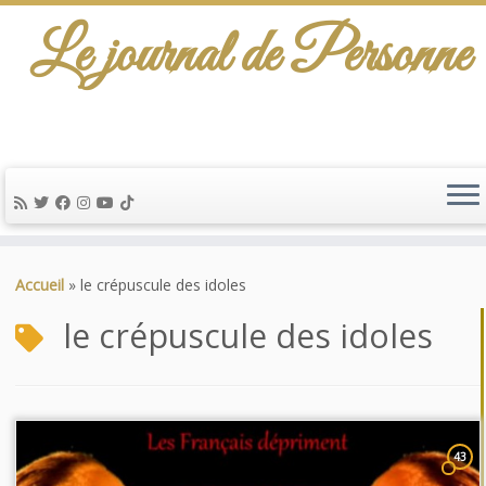
Le journal de Personne
Passer
au
Accueil
»
le crépuscule des idoles
contenu
le crépuscule des idoles
43