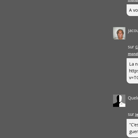
A vo
jaco
sur
C
mond
La n
http
v=T
Quel
sur
J
"C’e
guerr