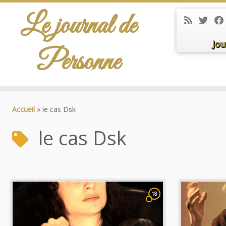
Le journal de
Jou
Personne
Passer
au
Accueil
»
le cas Dsk
contenu
le cas Dsk
18