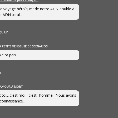
omment ne pas s’ennuyer ?
e voyage héroîque : de notre ADN double à
e ADN total...
qu'un
A PETITE VENDEUSE DE SCENARIOS
ie ta paix...
u
’AMOUR À MORT !
t toi... c'est moi - c'est l'homme ! Nous avons
connaissance...