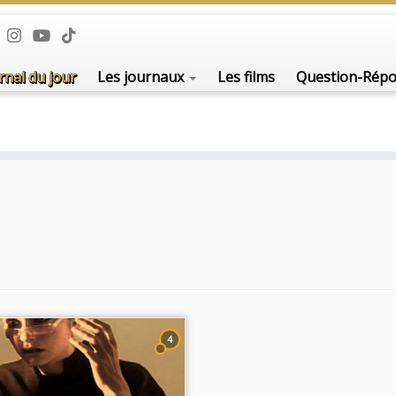
rnal du jour
Les journaux
Les films
Question-Rép
4