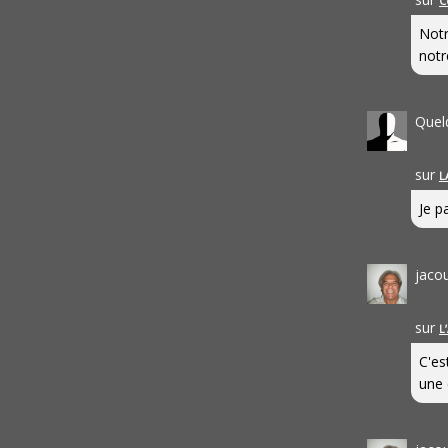
C
Notr
notr
Quel
sur
L
Je pa
jaco
sur
L
C'es
une 