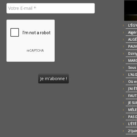
L’ÉG
Algér
ALGÉ
PAUV
Dziri
MARO
Sous
L’AL
Où es
J’AI 
FAUT-
JE SU
MÉLE
PAS D
L’ÉT
21jui