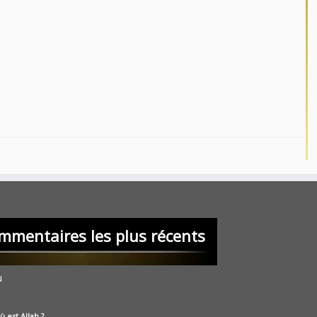
mmentaires les plus récents
u
ù est Allah ?