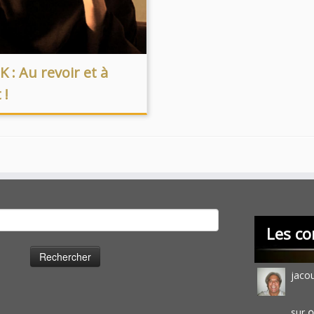
 : Au revoir et à
 !
cher :
Les co
jaco
sur
O