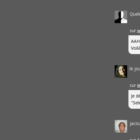
Quel
sur
J
AAH
Voilà
le j
sur
M
Je d
"Sel
jaco
sur