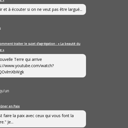
ir et à écouter si on ne veut pas être largué...
u
omment traiter le sujet d’agrégation : « La beauté du
e »
ouvelle Terre qui arrive
s://www.youtube.com/watch?
QOvlmXbWgk
qu'un
eûner en Paix
st faire la paix avec ceux qui vous font la
e." Je...