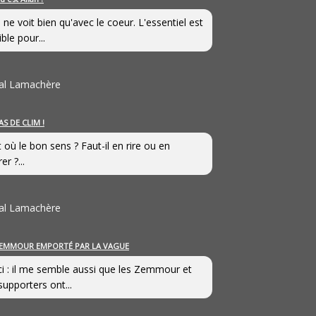
 ne voit bien qu'avec le coeur. L'essentiel est
ible pour...
al Lamachère
AS DE CLIM !
st où le bon sens ? Faut-il en rire ou en
er ?...
al Lamachère
EMMOUR EMPORTÉ PAR LA VAGUE
i : il me semble aussi que les Zemmour et
supporters ont...