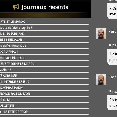
Journaux récents
« On
invis
YPTE ET LE MAROC
ie : la défaite et après ?
Pasc
RIE… PLEURE PAS !
RES SÉNÉGALAIS !
sur
P
ya défie l’Amérique
C AU FINAL !
Il e
 menace islamiste
pleur
GÉRIE TAQUINE LE MAROC
t Allah ?
ÉTÉ AGRESSÉE
Pasc
IL INTERDIRE LE JEU ?
IS ACHRAF HAKIMI
sur
Z
NCHON BALLON D’OR
Souc
E CLIM !
ses 
É ALGÉRIEN
n – LA FÊTE DE TROP