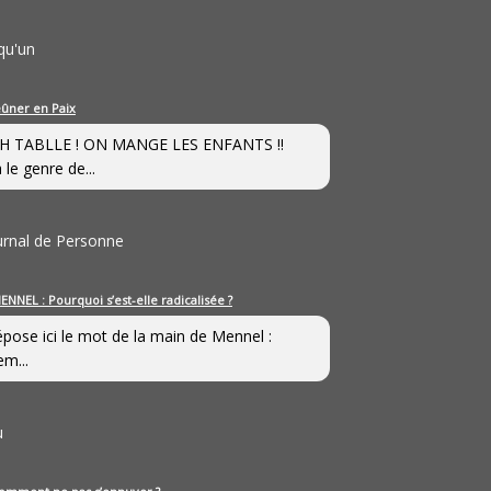
qu'un
eûner en Paix
H TABLLE ! ON MANGE LES ENFANTS !!
 le genre de...
ournal de Personne
ENNEL : Pourquoi s’est-elle radicalisée ?
épose ici le mot de la main de Mennel :
em...
u