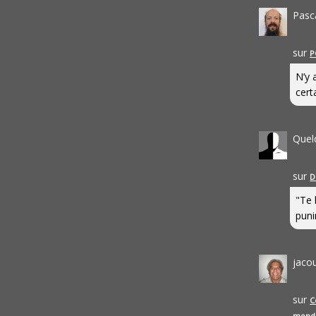
Pasc
sur
P
N’y 
cert
Quel
sur
D
"Te 
punir
jaco
sur
C
mond