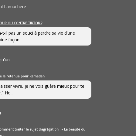
al Lamachère
OUR OU CONTRE TIKTOK ?
a-t-il pas un souci à perdre sa vie d'une
aine façon...
qu'un
e la retenue pour Ramadan
laisser vivre, je ne vois guère mieux pour te
." Ho...
u
omment traiter le sujet d’agrégation : « La beauté du
e »