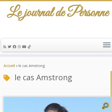
Le journal de Personne
Passer
au
Accueil
»
le cas Amstrong
contenu
le cas Amstrong
49