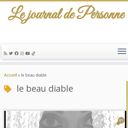
Le journal de Personne
Passer
au
Accueil
»
le beau diable
contenu
le beau diable
61