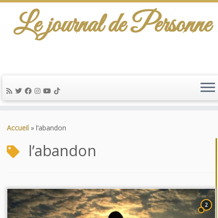
Le journal de Personne
Passer
au
Accueil
»
l’abandon
contenu
l’abandon
2