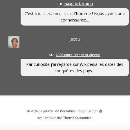
sur
L’AMOUR À MORT !
C'est toi... c'est moi - c'est l'homme ! Nous avons une
connaissance...
jacou
sur
2026 entre France et Algérie
Par curiosité j'ai regardé sur Wikipédia les dates des
conquêtes des pays...
·
© 2026
Le journal de Personne
·
Propulsé par
·
Réalisé avec the
Thème Customizr
·