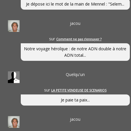
Je dépose ici le mot de la main de Mennel : "Selem...
jacou
sur
Comment ne pas s’ennuyer ?
Notre voyage héroîque : de notre ADN double à notre
ADN total...
Quelqu'un
sur
LA PETITE VENDEUSE DE SCENARIOS
Je paie ta paix...
jacou