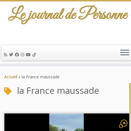
Le journal de Personne
Passer
au
Accueil
»
la France maussade
contenu
la France maussade
16