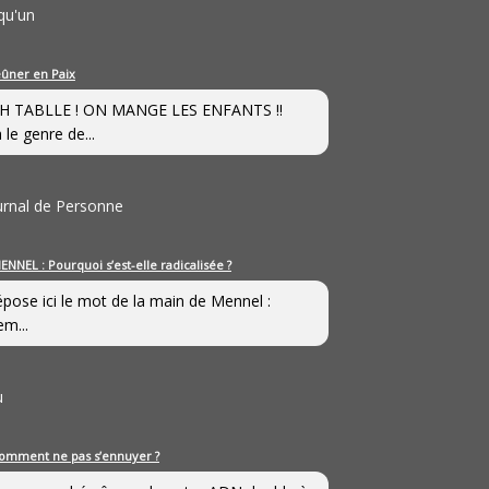
qu'un
eûner en Paix
H TABLLE ! ON MANGE LES ENFANTS !!
 le genre de...
ournal de Personne
ENNEL : Pourquoi s’est-elle radicalisée ?
épose ici le mot de la main de Mennel :
em...
u
omment ne pas s’ennuyer ?