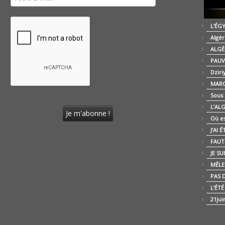
L’ÉG
Algér
ALGÉ
PAUV
Dziri
MARO
Sous
L’AL
Où es
J’AI 
FAUT-
JE SU
MÉLE
PAS D
L’ÉT
21jui