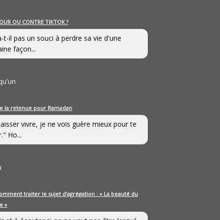
OUR OU CONTRE TIKTOK ?
a-t-il pas un souci à perdre sa vie d'une
aine façon...
qu'un
e la retenue pour Ramadan
laisser vivre, je ne vois guère mieux pour te
." Ho...
u
omment traiter le sujet d’agrégation : « La beauté du
e »