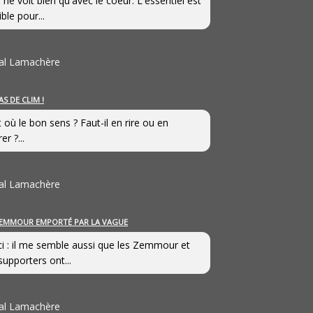
 ne voit bien qu'avec le coeur. L'essentiel est
ible pour...
al Lamachère
AS DE CLIM !
st où le bon sens ? Faut-il en rire ou en
er ?...
al Lamachère
EMMOUR EMPORTÉ PAR LA VAGUE
i : il me semble aussi que les Zemmour et
supporters ont...
al Lamachère