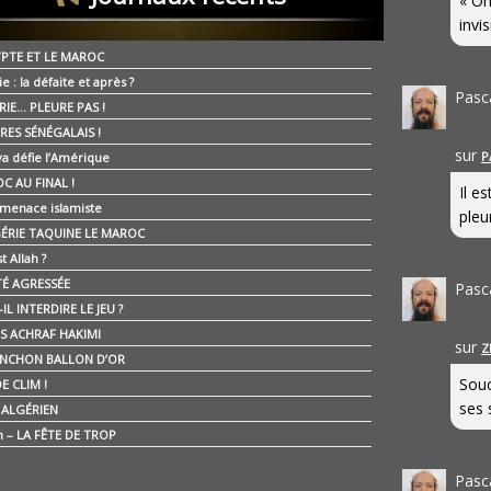
« On
invis
YPTE ET LE MAROC
ie : la défaite et après ?
Pasc
RIE… PLEURE PAS !
RES SÉNÉGALAIS !
sur
P
ya défie l’Amérique
C AU FINAL !
Il e
 menace islamiste
pleur
GÉRIE TAQUINE LE MAROC
t Allah ?
ÉTÉ AGRESSÉE
Pasc
IL INTERDIRE LE JEU ?
IS ACHRAF HAKIMI
sur
Z
NCHON BALLON D’OR
Souc
E CLIM !
ses 
É ALGÉRIEN
n – LA FÊTE DE TROP
Pasc