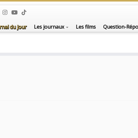
rnal du jour
Les journaux
Les films
Question-Rép