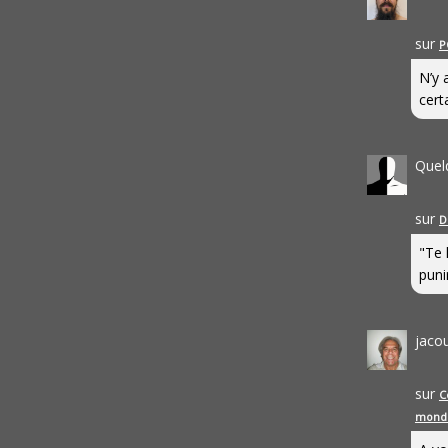
sur
P
N’y 
cert
Quel
sur
D
"Te 
punir
jaco
sur
C
mond