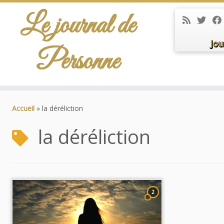
Le journal de
Jou
Personne
Passer
au
Accueil
»
la déréliction
contenu
la déréliction
2