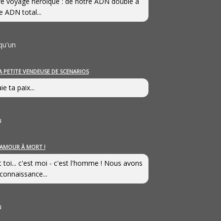
e voyage héroîque : de notre ADN double à
e ADN total...
qu'un
A PETITE VENDEUSE DE SCENARIOS
ie ta paix...
u
’AMOUR À MORT !
t toi... c'est moi - c'est l'homme ! Nous avons
connaissance...
u