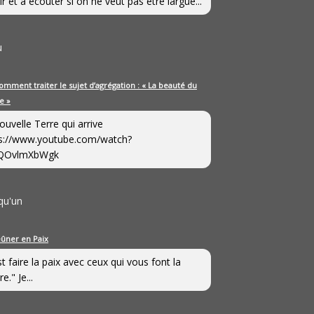
ir et à écouter si on ne veut pas être largué...
u
omment traiter le sujet d’agrégation : « La beauté du
e »
ouvelle Terre qui arrive
s://www.youtube.com/watch?
QOvlmXbWgk
qu'un
eûner en Paix
st faire la paix avec ceux qui vous font la
e." Je...