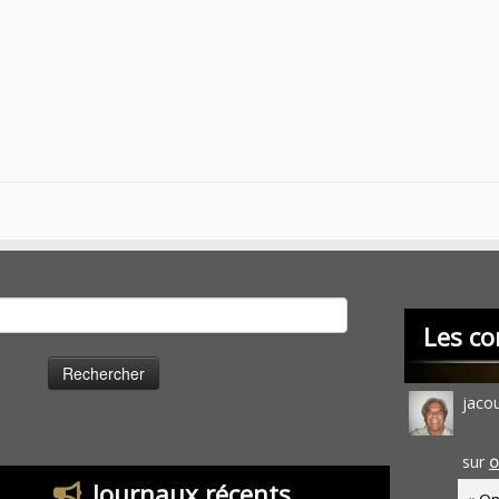
cher :
Les co
jaco
sur
O
Journaux récents