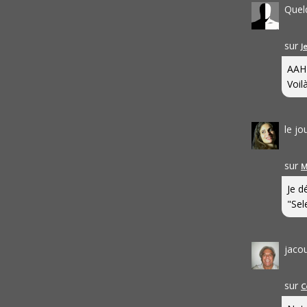
Quel
sur
J
AAH
Voilà
le j
sur
M
Je d
"Sel
jaco
sur
C