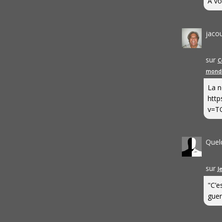
A vo
jaco
sur
C
mond
La n
http
v=T
Quel
sur
J
"C’e
guerr