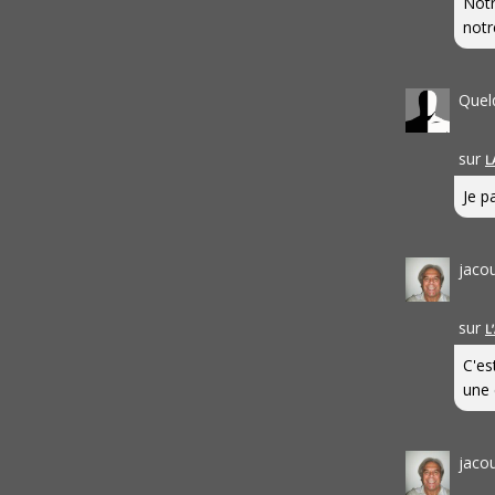
Notr
notr
Quel
sur
L
Je pa
jaco
sur
L
C'es
une 
jaco