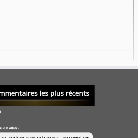
mmentaires les plus récents
u
ù est Allah ?