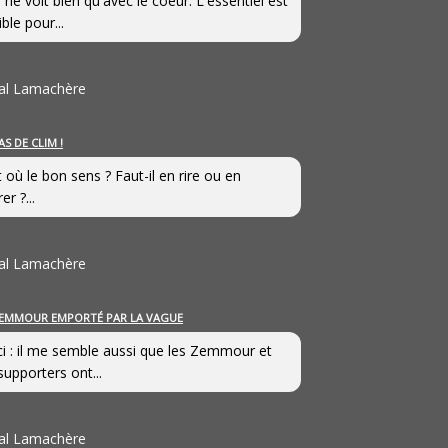
 ne voit bien qu'avec le coeur. L'essentiel est
ible pour...
al Lamachère
AS DE CLIM !
st où le bon sens ? Faut-il en rire ou en
er ?...
al Lamachère
EMMOUR EMPORTÉ PAR LA VAGUE
i : il me semble aussi que les Zemmour et
supporters ont...
al Lamachère