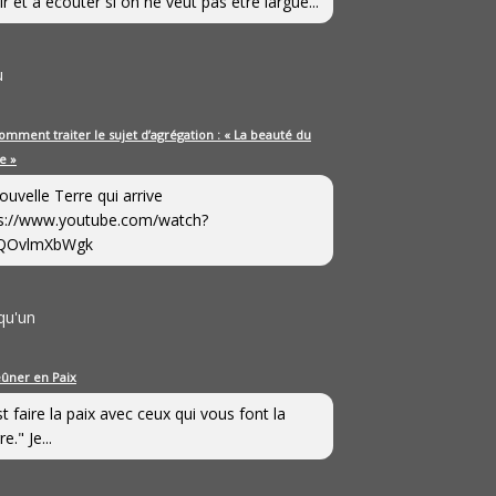
ir et à écouter si on ne veut pas être largué...
u
omment traiter le sujet d’agrégation : « La beauté du
e »
ouvelle Terre qui arrive
s://www.youtube.com/watch?
QOvlmXbWgk
qu'un
eûner en Paix
st faire la paix avec ceux qui vous font la
e." Je...