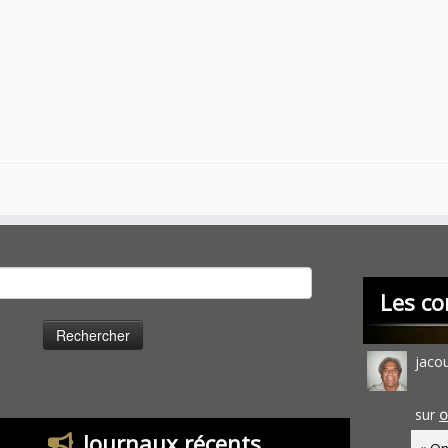
cher :
Les co
jaco
sur
O
Journaux récents