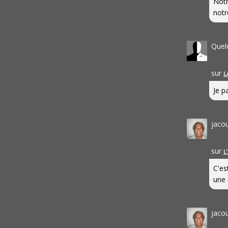
Notr
notr
Quel
sur
L
Je pa
jaco
sur
L
C'es
une 
jaco