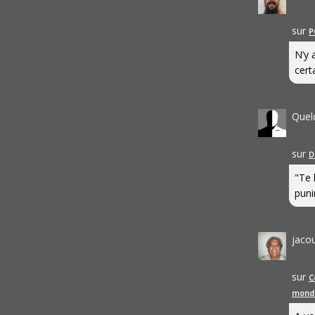
sur
P
N’y 
cert
Quel
sur
D
"Te 
punir
jaco
sur
C
mond