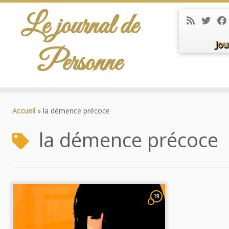
Le journal de
Jou
Personne
Passer
au
Accueil
»
la démence précoce
contenu
la démence précoce
19