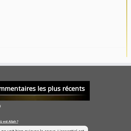
mmentaires les plus récents
u
ù est Allah ?