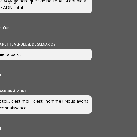
e voyage héroîque : de notre ADN double à
e ADN total...
qu'un
A PETITE VENDEUSE DE SCENARIOS
ie ta paix...
u
’AMOUR À MORT !
t toi... c'est moi - c'est l'homme ! Nous avons
connaissance...
u