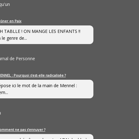
qu'un
eûner en Paix
H TABLLE ! ON MANGE LES ENFANTS !!
 le genre de...
ournal de Personne
ENNEL : Pourquoi s’est-elle radicalisée ?
épose ici le mot de la main de Mennel :
em...
u
omment ne pas s’ennuyer ?