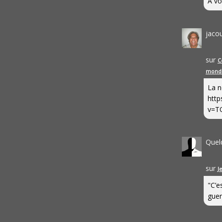
A vo
jaco
sur
C
mond
La n
http
v=T
Quel
sur
J
"C’e
guerr