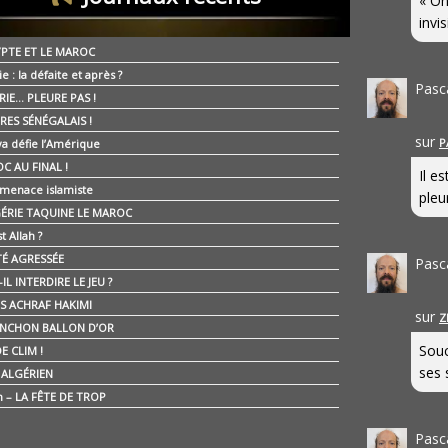
« On
invis
YPTE ET LE MAROC
ie : la défaite et après ?
Pasc
RIE… PLEURE PAS !
RES SÉNÉGALAIS !
sur
P
ya défie l’Amérique
C AU FINAL !
Il e
 menace islamiste
pleur
GÉRIE TAQUINE LE MAROC
t Allah ?
ÉTÉ AGRESSÉE
Pasc
IL INTERDIRE LE JEU ?
IS ACHRAF HAKIMI
sur
Z
NCHON BALLON D’OR
Souc
E CLIM !
ses 
É ALGÉRIEN
n – LA FÊTE DE TROP
Pasc