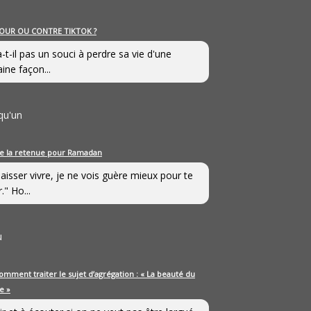
OUR OU CONTRE TIKTOK ?
a-t-il pas un souci à perdre sa vie d'une
aine façon...
qu'un
e la retenue pour Ramadan
laisser vivre, je ne vois guère mieux pour te
." Ho...
u
omment traiter le sujet d’agrégation : « La beauté du
e »