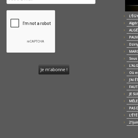
L’ÉG
Algér
ALGÉ
PAUV
Dziri
MARO
Sous
L’AL
Où es
J’AI 
FAUT-
JE SU
MÉLE
PAS D
L’ÉT
21jui