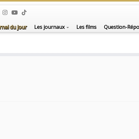
rnal du jour
Les journaux
Les films
Question-Rép