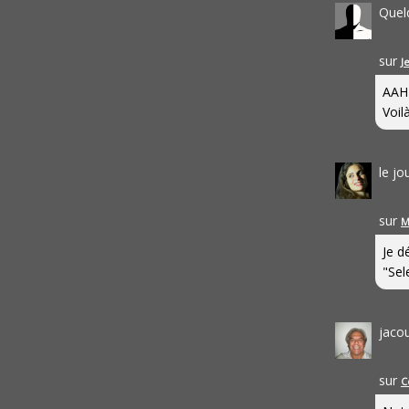
Quel
sur
J
AAH
Voilà
le j
sur
M
Je d
"Sel
jaco
sur
C