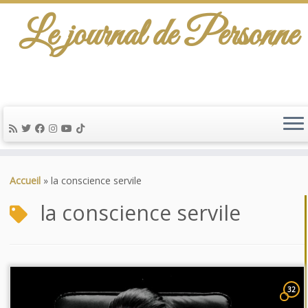
Le journal de Personne
Passer
au
Accueil
»
la conscience servile
contenu
la conscience servile
32