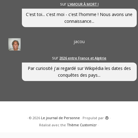
sur
L’AMOUR À MORT !
C'est toi... c'est moi - c'est l'homme ! Nous avons une
connaissance...
jacou
sur
2026 entre France et Algérie
Par curiosité j'ai regardé sur Wikipédia les dates des
conquêtes des pays...
·
© 2026
Le journal de Personne
·
Propulsé par
·
Réalisé avec the
Thème Customizr
·