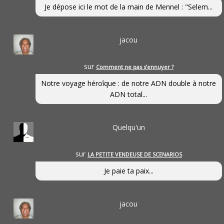
Je dépose ici le mot de la main de Mennel : "Selem...
jacou
sur
Comment ne pas s’ennuyer ?
Notre voyage héroîque : de notre ADN double à notre
ADN total...
Quelqu'un
sur
LA PETITE VENDEUSE DE SCENARIOS
Je paie ta paix...
jacou