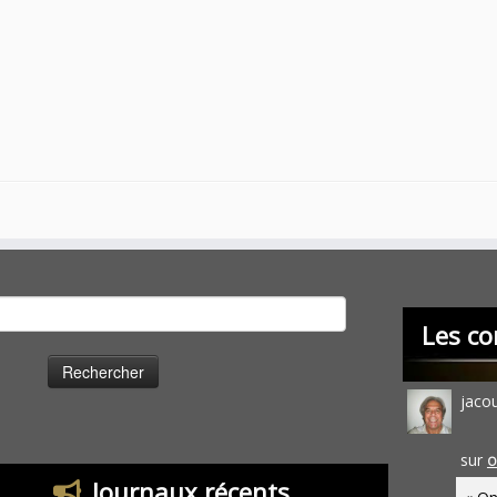
cher :
Les co
jaco
sur
O
Journaux récents