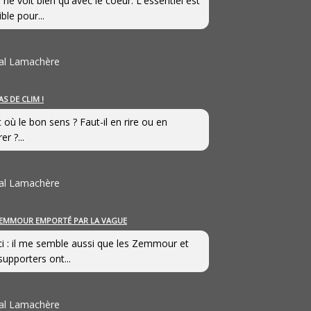
 ne voit bien qu'avec le coeur. L'essentiel est
ible pour...
al Lamachère
AS DE CLIM !
st où le bon sens ? Faut-il en rire ou en
er ?...
al Lamachère
EMMOUR EMPORTÉ PAR LA VAGUE
i : il me semble aussi que les Zemmour et
supporters ont...
al Lamachère