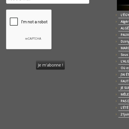
L’ÉG
Algér
ALGÉ
PAUV
Dziri
MARO
Sous
L’AL
Où es
J’AI 
FAUT-
JE SU
MÉLE
PAS D
L’ÉT
21jui