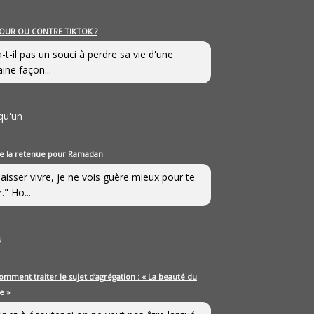
OUR OU CONTRE TIKTOK ?
a-t-il pas un souci à perdre sa vie d'une
aine façon...
qu'un
e la retenue pour Ramadan
laisser vivre, je ne vois guère mieux pour te
." Ho...
u
omment traiter le sujet d’agrégation : « La beauté du
e »