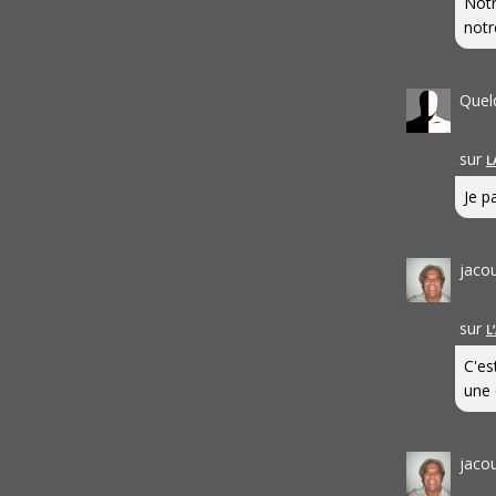
Notr
notr
Quel
sur
L
Je pa
jaco
sur
L
C'es
une 
jaco