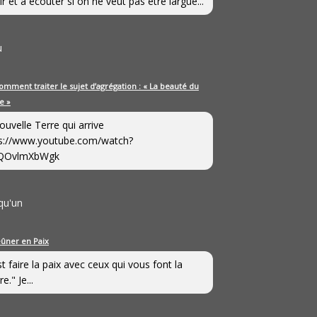
ir et à écouter si on ne veut pas être largué...
u
omment traiter le sujet d’agrégation : « La beauté du
e »
ouvelle Terre qui arrive
s://www.youtube.com/watch?
QOvlmXbWgk
qu'un
eûner en Paix
st faire la paix avec ceux qui vous font la
e." Je...