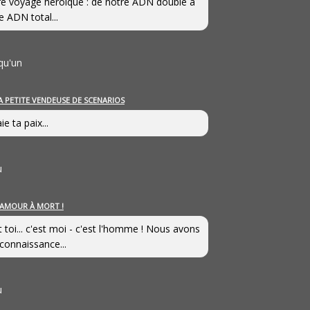
e voyage héroîque : de notre ADN double à
e ADN total...
qu'un
A PETITE VENDEUSE DE SCENARIOS
ie ta paix...
u
’AMOUR À MORT !
t toi... c'est moi - c'est l'homme ! Nous avons
connaissance...
u