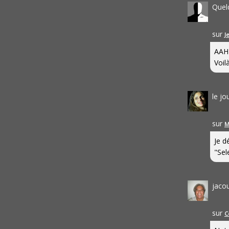
Quel
sur
J
AAH
Voilà
le j
sur
M
Je d
"Sel
jaco
sur
C