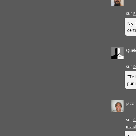
sur
P
N’y 
cert
Quel
sur
D
"Te 
punir
jaco
sur
C
mond