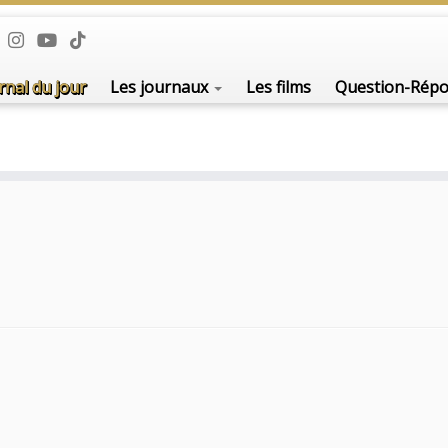
rnal du jour
Les journaux
Les films
Question-Rép