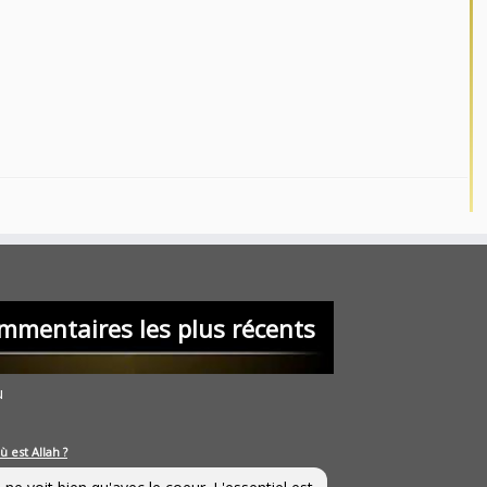
mmentaires les plus récents
u
ù est Allah ?