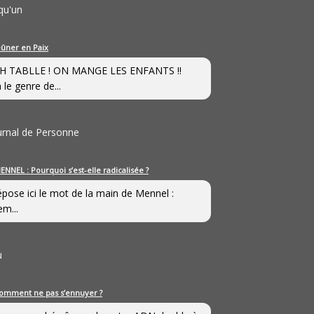
qu'un
eûner en Paix
H TABLLE ! ON MANGE LES ENFANTS !!
 le genre de...
ournal de Personne
ENNEL : Pourquoi s’est-elle radicalisée ?
épose ici le mot de la main de Mennel :
em...
u
omment ne pas s’ennuyer ?