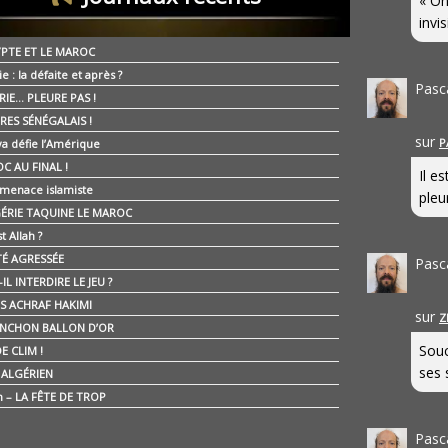
« On
invis
YPTE ET LE MAROC
ie : la défaite et après ?
Pasc
RIE… PLEURE PAS !
RES SÉNÉGALAIS !
sur
P
ya défie l’Amérique
C AU FINAL !
Il e
 menace islamiste
pleur
GÉRIE TAQUINE LE MAROC
t Allah ?
ÉTÉ AGRESSÉE
Pasc
IL INTERDIRE LE JEU ?
IS ACHRAF HAKIMI
sur
Z
NCHON BALLON D’OR
Souc
E CLIM !
ses 
É ALGÉRIEN
n – LA FÊTE DE TROP
Pasc