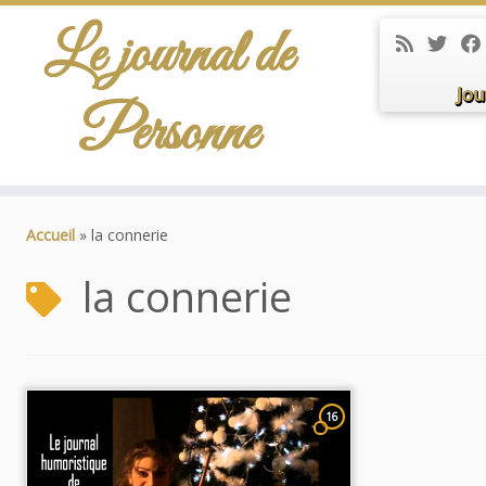
Le journal de
Jou
Personne
Passer
au
Accueil
»
la connerie
contenu
la connerie
16