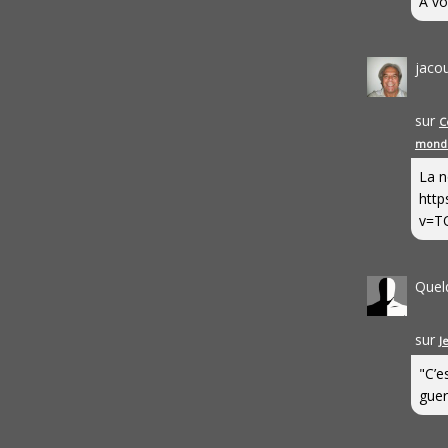
A vo
jaco
sur
C
mond
La n
http
v=T
Quel
sur
J
"C’e
guerr