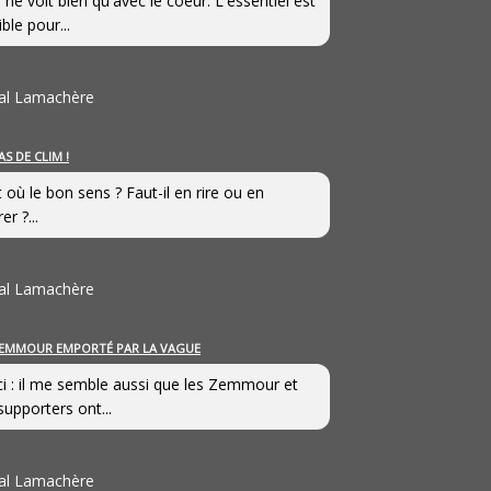
 ne voit bien qu'avec le coeur. L'essentiel est
ible pour...
al Lamachère
AS DE CLIM !
st où le bon sens ? Faut-il en rire ou en
er ?...
al Lamachère
EMMOUR EMPORTÉ PAR LA VAGUE
i : il me semble aussi que les Zemmour et
supporters ont...
al Lamachère