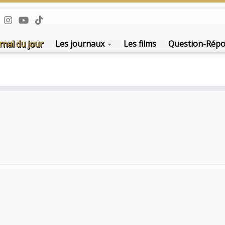
rnal du jour
Les journaux
Les films
Question-Rép