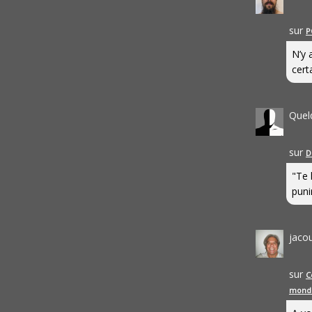
sur
P
N’y 
cert
Quel
sur
D
"Te 
punir
jaco
sur
C
mond