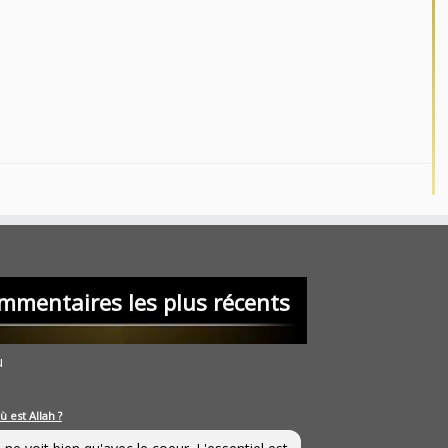
mmentaires les plus récents
u
ù est Allah ?