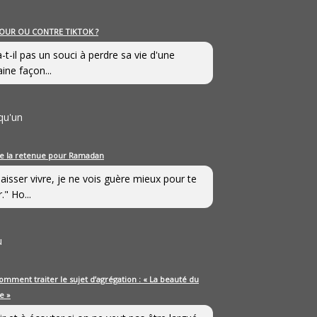
OUR OU CONTRE TIKTOK ?
a-t-il pas un souci à perdre sa vie d'une
aine façon...
qu'un
e la retenue pour Ramadan
laisser vivre, je ne vois guère mieux pour te
." Ho...
u
omment traiter le sujet d’agrégation : « La beauté du
e »