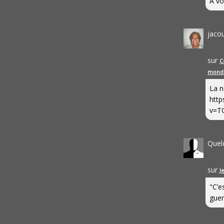
A vo
jaco
sur
C
mond
La n
http
v=T
Quel
sur
J
"C’e
guerr