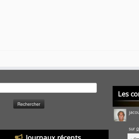
cher :
Les co
jaco
sur
O
Journaux récents