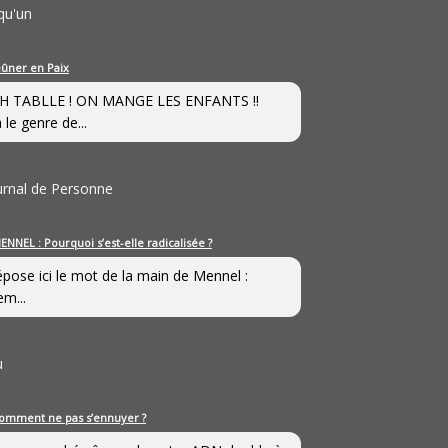
qu'un
eûner en Paix
H TABLLE ! ON MANGE LES ENFANTS !!
 le genre de...
ournal de Personne
ENNEL : Pourquoi s’est-elle radicalisée ?
épose ici le mot de la main de Mennel :
em...
u
omment ne pas s’ennuyer ?