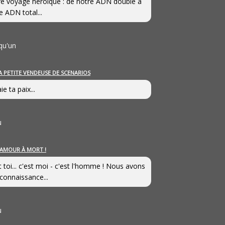
e voyage héroîque : de notre ADN double à
e ADN total...
qu'un
A PETITE VENDEUSE DE SCENARIOS
ie ta paix...
u
’AMOUR À MORT !
t toi... c'est moi - c'est l'homme ! Nous avons
connaissance...
u