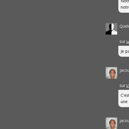
Notr
notr
Quel
sur
L
Je pa
jaco
sur
L
C'es
une 
jaco