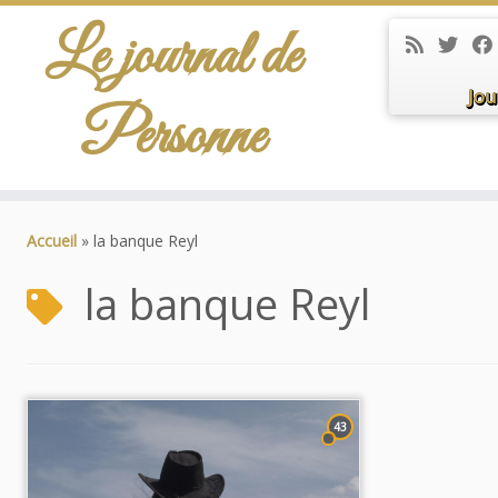
Le journal de
Jou
Personne
Passer
au
Accueil
»
la banque Reyl
contenu
la banque Reyl
43