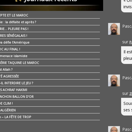
« On
invis
YPTE ET LE MAROC
ie : la défaite et après ?
Pasc
RIE… PLEURE PAS !
RES SÉNÉGALAIS !
sur
P
ya défie l’Amérique
C AU FINAL !
Il e
 menace islamiste
pleur
GÉRIE TAQUINE LE MAROC
t Allah ?
ÉTÉ AGRESSÉE
Pasc
IL INTERDIRE LE JEU ?
IS ACHRAF HAKIMI
sur
Z
NCHON BALLON D’OR
Souc
E CLIM !
ses 
É ALGÉRIEN
n – LA FÊTE DE TROP
Pasc