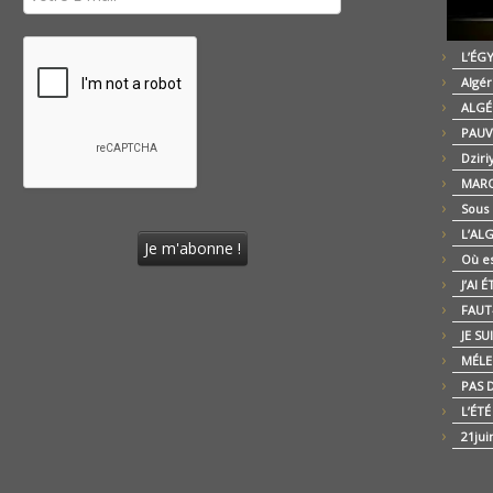
L’ÉG
Algér
ALGÉ
PAUV
Dziri
MARO
Sous
L’AL
Où es
J’AI 
FAUT-
JE SU
MÉLE
PAS D
L’ÉT
21jui