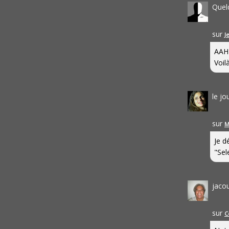
Quel
sur
J
AAH
Voilà
le j
sur
M
Je d
"Sel
jaco
sur
C