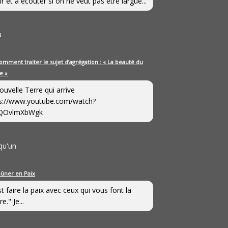
ir et à écouter si on ne veut pas être largué...
u
omment traiter le sujet d’agrégation : « La beauté du
e »
ouvelle Terre qui arrive
s://www.youtube.com/watch?
QOvlmXbWgk
qu'un
eûner en Paix
st faire la paix avec ceux qui vous font la
e." Je...