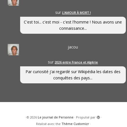
sur
L’AMOUR À MORT !
C'est toi... c'est moi - c'est l'homme ! Nous avons une
connaissance...
jacou
sur
2026 entre France et Algérie
Par curiosité j'ai regardé sur Wikipédia les dates des
conquêtes des pays...
·
© 2026
Le journal de Personne
·
Propulsé par
·
Réalisé avec the
Thème Customizr
·