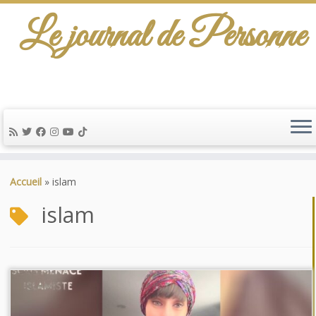
Le journal de Personne
Passer
au
Accueil
»
islam
contenu
islam