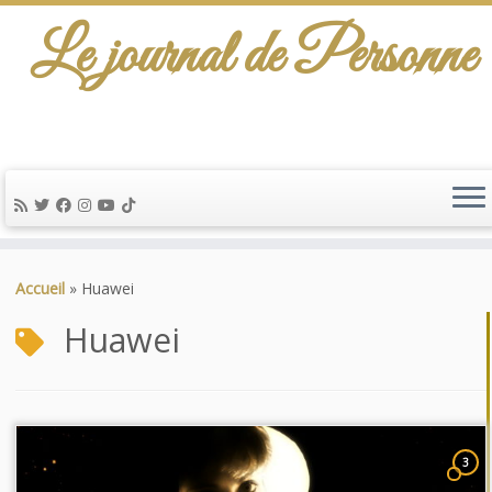
Le journal de Personne
Passer
au
Accueil
»
Huawei
contenu
Huawei
3